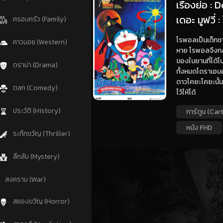
เรื่องย่อ 
เดอะ มูฟวี่
ครอบครัว (Family)
โรพอลเป็นเด็กชา
คาวบอย (Western)
หาย โรพอลจึงกลับ
ของในยานที่ได้ไป
ดราม่า (Drama)
ทั้งหมดโดราเอม
ดาวโคยะโคยะนั้น
ตลก (Comedy)
ไว้ให้ได้
ประวัติ (History)
การ์ตูน (Car
หนัง FHD
ระทึกขวัญ (Thriller)
ลึกลับ (Mystery)
สงคราม (War)
สยองขวัญ (Horror)