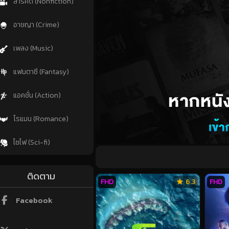
สารคดี (Nonfiction)
อาชญา (Crime)
เพลง (Music)
แฟนตาซี (Fantasy)
แอคชั่น (Action)
โรแมน (Romance)
ไซไฟ (Sci-fi)
ติดตาม
FHD
6.3
FHD
Facebook