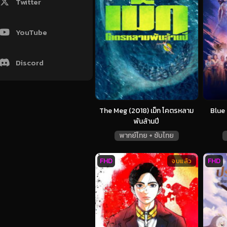
Twitter
YouTube
Discord
The Meg (2018) เม็ก โคตรหลาม
Blue 
พันล้านปี
พากย์ไทย + ซับไทย
FHD
FHD
จบแล้ว