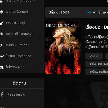
สารคดี (Nonfiction)
อาชญา (Crime)
ปีที่ฉาย :
2009
พากย์ไทย +
เพลง (Music)
เรื่องย่อ :
แฟนตาซี (Fantasy)
หลังจากปฏิเสธผู้
เรื่องแย่ลง คริ
แอคชั่น (Action)
อยู่ในกายสิทธิ
โรแมน (Romance)
ดูหนัง
หนัง HBO M
ไซไฟ (Sci-fi)
หนังพากย์ไท
ติดตาม
Facebook