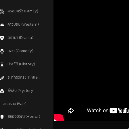
ครอบครัว (Family)
คาวบอย (Western)
ดราม่า (Drama)
ตลก (Comedy)
ประวัติ (History)
ระทึกขวัญ (Thriller)
ลึกลับ (Mystery)
สงคราม (War)
สยองขวัญ (Horror)