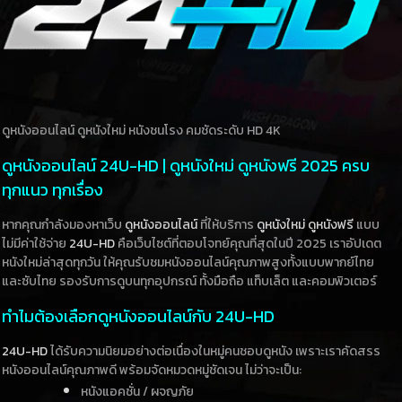
ดูหนังออนไลน์ ดูหนังใหม่ หนังชนโรง คมชัดระดับ HD 4K
ดูหนังออนไลน์ 24U-HD | ดูหนังใหม่ ดูหนังฟรี 2025 ครบ
ทุกแนว ทุกเรื่อง
หากคุณกำลังมองหาเว็บ
ดูหนังออนไลน์
ที่ให้บริการ
ดูหนังใหม่
ดูหนังฟรี
แบบ
ไม่มีค่าใช้จ่าย
24U-HD
คือเว็บไซต์ที่ตอบโจทย์คุณที่สุดในปี 2025 เราอัปเดต
หนังใหม่ล่าสุดทุกวัน ให้คุณรับชมหนังออนไลน์คุณภาพสูงทั้งแบบพากย์ไทย
และซับไทย รองรับการดูบนทุกอุปกรณ์ ทั้งมือถือ แท็บเล็ต และคอมพิวเตอร์
ทำไมต้องเลือกดูหนังออนไลน์กับ 24U-HD
24U-HD
ได้รับความนิยมอย่างต่อเนื่องในหมู่คนชอบดูหนัง เพราะเราคัดสรร
หนังออนไลน์คุณภาพดี พร้อมจัดหมวดหมู่ชัดเจน ไม่ว่าจะเป็น:
หนังแอคชั่น / ผจญภัย