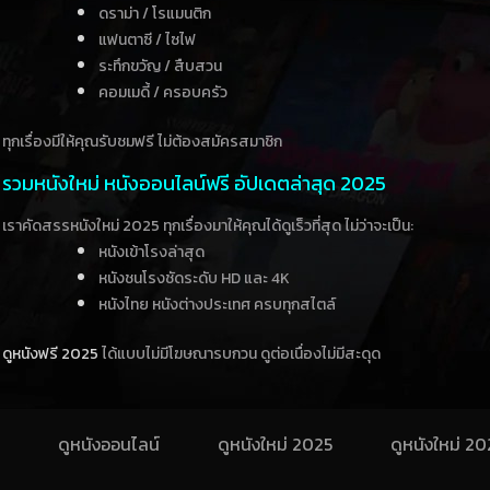
ดราม่า / โรแมนติก
แฟนตาซี / ไซไฟ
ระทึกขวัญ / สืบสวน
คอมเมดี้ / ครอบครัว
ทุกเรื่องมีให้คุณรับชมฟรี ไม่ต้องสมัครสมาชิก
รวมหนังใหม่ หนังออนไลน์ฟรี อัปเดตล่าสุด 2025
เราคัดสรรหนังใหม่ 2025 ทุกเรื่องมาให้คุณได้ดูเร็วที่สุด ไม่ว่าจะเป็น:
หนังเข้าโรงล่าสุด
หนังชนโรงชัดระดับ HD และ 4K
หนังไทย หนังต่างประเทศ ครบทุกสไตล์
ดูหนังฟรี 2025
ได้แบบไม่มีโฆษณารบกวน ดูต่อเนื่องไม่มีสะดุด
ดูหนังออนไลน์
ดูหนังใหม่ 2025
ดูหนังใหม่ 2