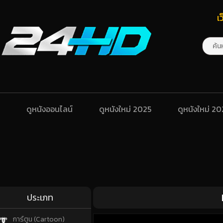
เ
ดูหนังออนไลน์
ดูหนังใหม่ 2025
ดูหนังใหม่ 2
ประเภท
การ์ตูน (Cartoon)