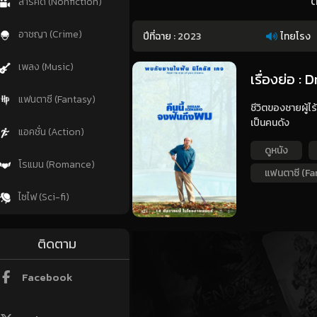
ต
สารคดี (Nonfiction)
อาชญา (Crime)
ปีที่ฉาย :
2023
ไทยโรง
เพลง (Music)
เรื่องย่อ :
แฟนตาซี (Fantasy)
ชีวิตของชายผู้ไ
เป็นคนดัง
แอคชั่น (Action)
ดูหนัง
โรแมน (Romance)
แฟนตาซี (Fa
ไซไฟ (Sci-fi)
ติดตาม
Facebook