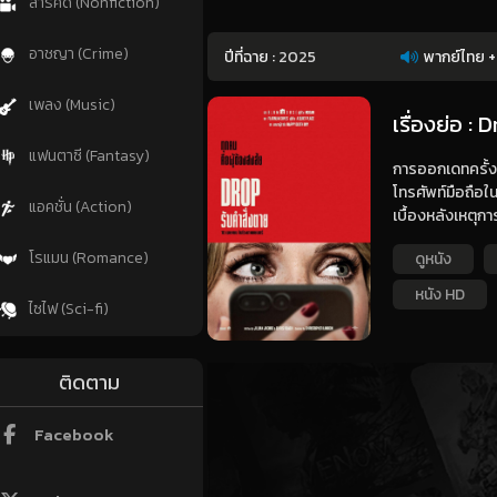
สารคดี (Nonfiction)
อาชญา (Crime)
ปีที่ฉาย :
2025
พากย์ไทย +
เพลง (Music)
เรื่องย่อ :
แฟนตาซี (Fantasy)
การออกเดทครั้งแ
โทรศัพท์มือถือใน
แอคชั่น (Action)
เบื้องหลังเหตุการ
โรแมน (Romance)
ดูหนัง
หนัง HD
ไซไฟ (Sci-fi)
ติดตาม
Facebook