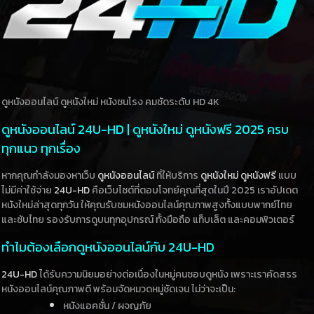
ดูหนังออนไลน์ ดูหนังใหม่ หนังชนโรง คมชัดระดับ HD 4K
ดูหนังออนไลน์ 24U-HD | ดูหนังใหม่ ดูหนังฟรี 2025 ครบ
ทุกแนว ทุกเรื่อง
หากคุณกำลังมองหาเว็บ
ดูหนังออนไลน์
ที่ให้บริการ
ดูหนังใหม่
ดูหนังฟรี
แบบ
ไม่มีค่าใช้จ่าย
24U-HD
คือเว็บไซต์ที่ตอบโจทย์คุณที่สุดในปี 2025 เราอัปเดต
หนังใหม่ล่าสุดทุกวัน ให้คุณรับชมหนังออนไลน์คุณภาพสูงทั้งแบบพากย์ไทย
และซับไทย รองรับการดูบนทุกอุปกรณ์ ทั้งมือถือ แท็บเล็ต และคอมพิวเตอร์
ทำไมต้องเลือกดูหนังออนไลน์กับ 24U-HD
24U-HD
ได้รับความนิยมอย่างต่อเนื่องในหมู่คนชอบดูหนัง เพราะเราคัดสรร
หนังออนไลน์คุณภาพดี พร้อมจัดหมวดหมู่ชัดเจน ไม่ว่าจะเป็น:
หนังแอคชั่น / ผจญภัย