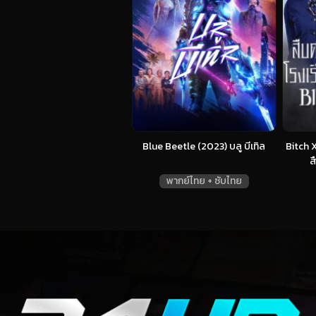
Blue Beetle (2023) บลู บีเทิล
Bitch 
ส
พากย์ไทย + ซับไทย