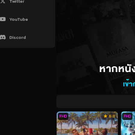
Twitter
YouTube
Discord
FHD
6.8
FHD