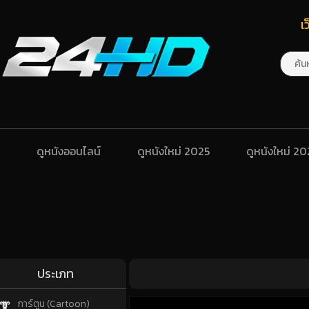
เ
ดูหนังออนไลน์
ดูหนังใหม่ 2025
ดูหนังใหม่ 2
ประเภท
การ์ตูน (Cartoon)