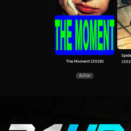
Spid
The Moment (2026)
(2026
ซับไทย