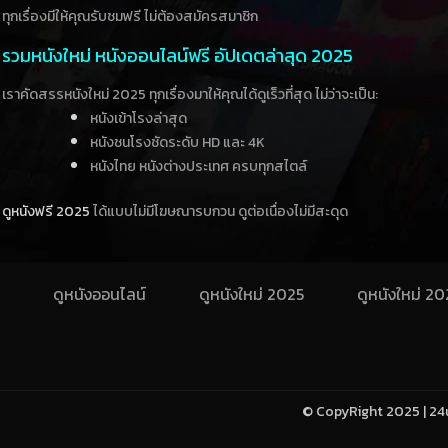
ทุกเรื่องมีให้คุณรับชมฟรี ไม่ต้องสมัครสมาชิก
รวมหนังใหม่ หนังออนไลน์ฟรี อัปเดตล่าสุด 2025
เราคัดสรรหนังใหม่ 2025 ทุกเรื่องมาให้คุณได้ดูเร็วที่สุด ไม่ว่าจะเป็น:
หนังเข้าโรงล่าสุด
หนังชนโรงชัดระดับ HD และ 4K
หนังไทย หนังต่างประเทศ ครบทุกสไตล์
ดูหนังฟรี 2025
ได้แบบไม่มีโฆษณารบกวน ดูต่อเนื่องไม่มีสะดุด
ดูหนังออนไลน์
ดูหนังใหม่ 2025
ดูหนังใหม่ 2
© CopyRight 2025 | 24u-h