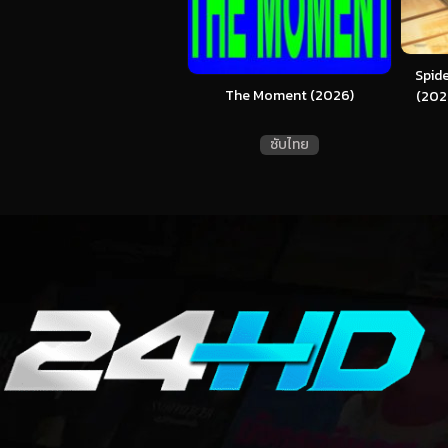
Spid
The Moment (2026)
(2026
ซับไทย