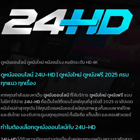
ดูหนังออนไลน์ ดูหนังใหม่ หนังชนโรง คมชัดระดับ HD 4K
ดูหนังออนไลน์ 24U-HD | ดูหนังใหม่ ดูหนังฟรี 2025 ครบ
ทุกแนว ทุกเรื่อง
หากคุณกำลังมองหาเว็บ
ดูหนังออนไลน์
ที่ให้บริการ
ดูหนังใหม่
ดูหนังฟรี
แบบ
ไม่มีค่าใช้จ่าย
24U-HD
คือเว็บไซต์ที่ตอบโจทย์คุณที่สุดในปี 2025 เราอัปเดต
หนังใหม่ล่าสุดทุกวัน ให้คุณรับชมหนังออนไลน์คุณภาพสูงทั้งแบบพากย์ไทย
และซับไทย รองรับการดูบนทุกอุปกรณ์ ทั้งมือถือ แท็บเล็ต และคอมพิวเตอร์
ทำไมต้องเลือกดูหนังออนไลน์กับ 24U-HD
24U-HD
ได้รับความนิยมอย่างต่อเนื่องในหมู่คนชอบดูหนัง เพราะเราคัดสรร