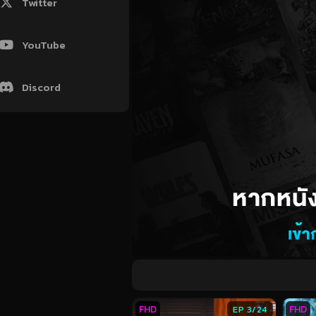
Twitter
YouTube
Discord
FHD
FHD
EP 3/24