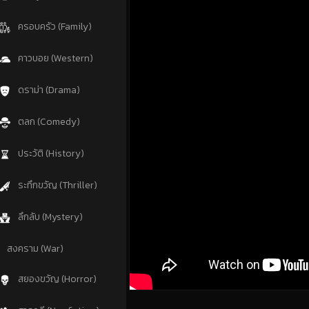
ครอบครัว (Family)
คาวบอย (Western)
ดราม่า (Drama)
ตลก (Comedy)
ประวัติ (History)
ระทึกขวัญ (Thriller)
ลึกลับ (Mystery)
สงคราม (War)
สยองขวัญ (Horror)