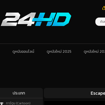
เ
ดูหนังออนไลน์
ดูหนังใหม่ 2025
ดูหนังใหม่ 2
Escape
ประเภท
การ์ตูน (Cartoon)