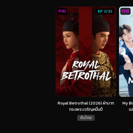
FHD
FHD
EP 2/32
Royal Betrothal (2026) ฝ่าบาท
My Bi
ทรงพระเจริญหมื่นปี
เม
ซับไทย