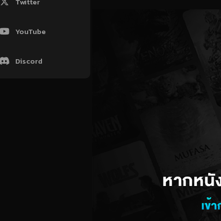
Twitter
YouTube
Discord