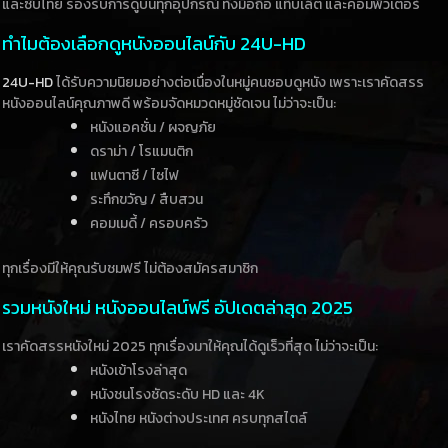
และซับไทย รองรับการดูบนทุกอุปกรณ์ ทั้งมือถือ แท็บเล็ต และคอมพิวเตอร์
ทำไมต้องเลือกดูหนังออนไลน์กับ 24U-HD
24U-HD
ได้รับความนิยมอย่างต่อเนื่องในหมู่คนชอบดูหนัง เพราะเราคัดสรร
หนังออนไลน์คุณภาพดี พร้อมจัดหมวดหมู่ชัดเจน ไม่ว่าจะเป็น:
หนังแอคชั่น / ผจญภัย
ดราม่า / โรแมนติก
แฟนตาซี / ไซไฟ
ระทึกขวัญ / สืบสวน
คอมเมดี้ / ครอบครัว
ทุกเรื่องมีให้คุณรับชมฟรี ไม่ต้องสมัครสมาชิก
รวมหนังใหม่ หนังออนไลน์ฟรี อัปเดตล่าสุด 2025
เราคัดสรรหนังใหม่ 2025 ทุกเรื่องมาให้คุณได้ดูเร็วที่สุด ไม่ว่าจะเป็น:
หนังเข้าโรงล่าสุด
หนังชนโรงชัดระดับ HD และ 4K
หนังไทย หนังต่างประเทศ ครบทุกสไตล์