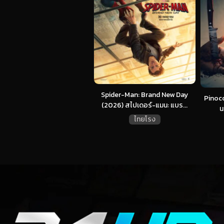
Spider-Man: Brand New Day
Pinocc
(2026) สไปเดอร์-แมน: แบร...
น
ไทยโรง