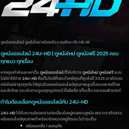
ดูหนังออนไลน์ ดูหนังใหม่ หนังชนโรง คมชัดระดับ HD 4K
ดูหนังออนไลน์ 24U-HD | ดูหนังใหม่ ดูหนังฟรี 2025 ครบ
ทุกแนว ทุกเรื่อง
หากคุณกำลังมองหาเว็บ
ดูหนังออนไลน์
ที่ให้บริการ
ดูหนังใหม่
ดูหนังฟรี
แบบ
ไม่มีค่าใช้จ่าย
24U-HD
คือเว็บไซต์ที่ตอบโจทย์คุณที่สุดในปี 2025 เราอัปเดต
หนังใหม่ล่าสุดทุกวัน ให้คุณรับชมหนังออนไลน์คุณภาพสูงทั้งแบบพากย์ไทย
และซับไทย รองรับการดูบนทุกอุปกรณ์ ทั้งมือถือ แท็บเล็ต และคอมพิวเตอร์
ทำไมต้องเลือกดูหนังออนไลน์กับ 24U-HD
24U-HD
ได้รับความนิยมอย่างต่อเนื่องในหมู่คนชอบดูหนัง เพราะเราคัดสรร
หนังออนไลน์คุณภาพดี พร้อมจัดหมวดหมู่ชัดเจน ไม่ว่าจะเป็น:
หนังแอคชั่น / ผจญภัย