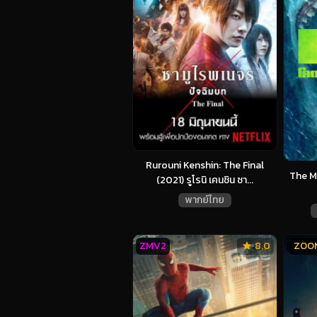
Rurouni Kenshin: The Final
The M
(2021) รูโรนิ เคนชิน ซา...
พากย์ไทย
ZMV2
8.0
ZOO