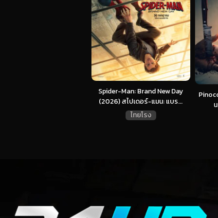
Spider-Man: Brand New Day
Pinocc
(2026) สไปเดอร์-แมน: แบร...
น
ไทยโรง