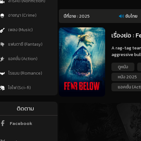
สารคดี (Nonfiction)
อาชญา (Crime)
ปีที่ฉาย :
2025
ซับไทย
เพลง (Music)
เรื่องย่อ :
แฟนตาซี (Fantasy)
A rag-tag team
aggressive bull
แอคชั่น (Action)
ดูหนัง
โรแมน (Romance)
หนัง 2025
แอคชั่น (Act
ไซไฟ (Sci-fi)
ติดตาม
Facebook