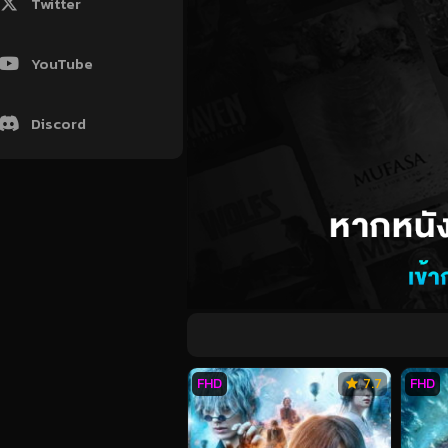
Twitter
YouTube
Discord
FHD
7.7
FHD