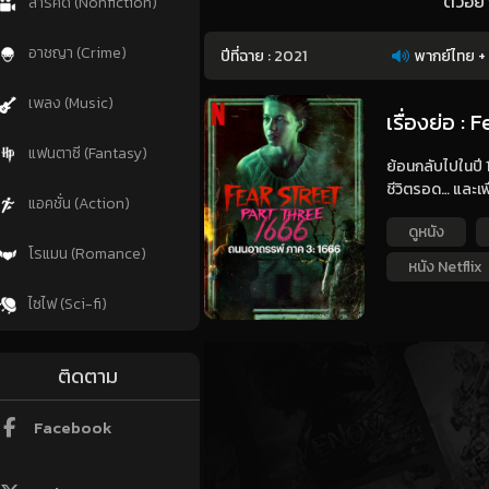
ตัวอย่
สารคดี (Nonfiction)
อาชญา (Crime)
ปีที่ฉาย :
2021
พากย์ไทย + 
เพลง (Music)
เรื่องย่อ :
แฟนตาซี (Fantasy)
ย้อนกลับไปในปี 16
ชีวิตรอด… และเพ
แอคชั่น (Action)
ดูหนัง
โรแมน (Romance)
หนัง Netflix
ไซไฟ (Sci-fi)
ติดตาม
Facebook