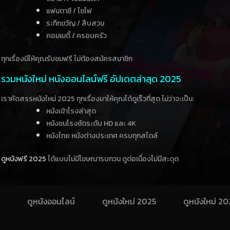
แฟนตาซี / ไซไฟ
ระทึกขวัญ / สืบสวน
คอมเมดี้ / ครอบครัว
ทุกเรื่องมีให้คุณรับชมฟรี ไม่ต้องสมัครสมาชิก
รวมหนังใหม่ หนังออนไลน์ฟรี อัปเดตล่าสุด 2025
เราคัดสรรหนังใหม่ 2025 ทุกเรื่องมาให้คุณได้ดูเร็วที่สุด ไม่ว่าจะเป็น:
หนังเข้าโรงล่าสุด
หนังชนโรงชัดระดับ HD และ 4K
หนังไทย หนังต่างประเทศ ครบทุกสไตล์
ดูหนังฟรี 2025
ได้แบบไม่มีโฆษณารบกวน ดูต่อเนื่องไม่มีสะดุด
ดูหนังออนไลน์
ดูหนังใหม่ 2025
ดูหนังใหม่ 2