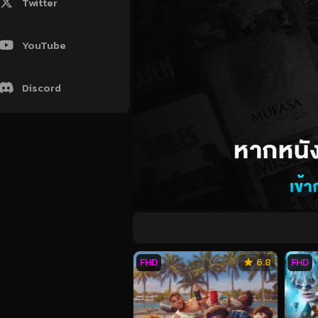
Twitter
YouTube
Discord
FHD
6.8
FHD