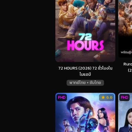
Ruro
72 HOURS (2026) 72 ชั่วโมงใน
(2
ไมแอมี
พากย์ไทย + ซับไทย
FHD
6.6
FHD