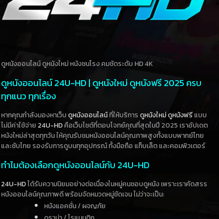
ดูหนังออนไลน์ ดูหนังใหม่ หนังชนโรง คมชัดระดับ HD 4K
ดูหนังออนไลน์ 24U-HD | ดูหนังใหม่ ดูหนังฟรี 2025 ครบ
ทุกแนว ทุกเรื่อง
หากคุณกำลังมองหาเว็บ
ดูหนังออนไลน์
ที่ให้บริการ
ดูหนังใหม่
ดูหนังฟรี
แบบ
ไม่มีค่าใช้จ่าย
24U-HD
คือเว็บไซต์ที่ตอบโจทย์คุณที่สุดในปี 2025 เราอัปเดต
หนังใหม่ล่าสุดทุกวัน ให้คุณรับชมหนังออนไลน์คุณภาพสูงทั้งแบบพากย์ไทย
และซับไทย รองรับการดูบนทุกอุปกรณ์ ทั้งมือถือ แท็บเล็ต และคอมพิวเตอร์
ทำไมต้องเลือกดูหนังออนไลน์กับ 24U-HD
24U-HD
ได้รับความนิยมอย่างต่อเนื่องในหมู่คนชอบดูหนัง เพราะเราคัดสรร
หนังออนไลน์คุณภาพดี พร้อมจัดหมวดหมู่ชัดเจน ไม่ว่าจะเป็น:
หนังแอคชั่น / ผจญภัย
ดราม่า / โรแมนติก