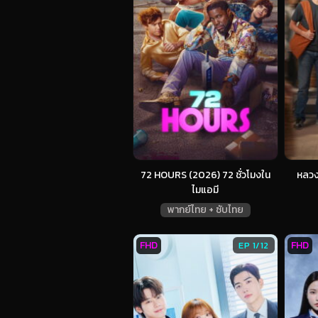
72 HOURS (2026) 72 ชั่วโมงใน
หลวง
ไมแอมี
พากย์ไทย + ซับไทย
FHD
FHD
EP 1/12