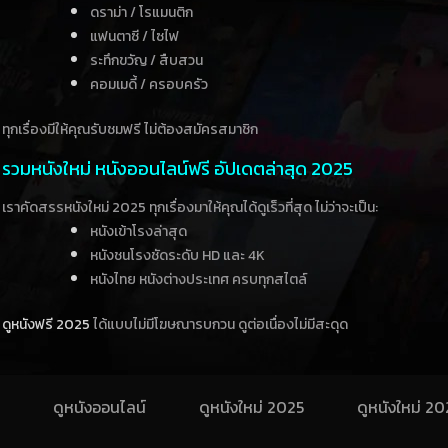
ดราม่า / โรแมนติก
แฟนตาซี / ไซไฟ
ระทึกขวัญ / สืบสวน
คอมเมดี้ / ครอบครัว
ทุกเรื่องมีให้คุณรับชมฟรี ไม่ต้องสมัครสมาชิก
รวมหนังใหม่ หนังออนไลน์ฟรี อัปเดตล่าสุด 2025
เราคัดสรรหนังใหม่ 2025 ทุกเรื่องมาให้คุณได้ดูเร็วที่สุด ไม่ว่าจะเป็น:
หนังเข้าโรงล่าสุด
หนังชนโรงชัดระดับ HD และ 4K
หนังไทย หนังต่างประเทศ ครบทุกสไตล์
ดูหนังฟรี 2025
ได้แบบไม่มีโฆษณารบกวน ดูต่อเนื่องไม่มีสะดุด
ดูหนังออนไลน์
ดูหนังใหม่ 2025
ดูหนังใหม่ 2