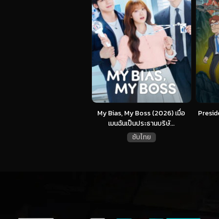
My Bias, My Boss (2026) เมื่อ
Presid
เมนฉันเป็นประธานบริษั...
ซับไทย