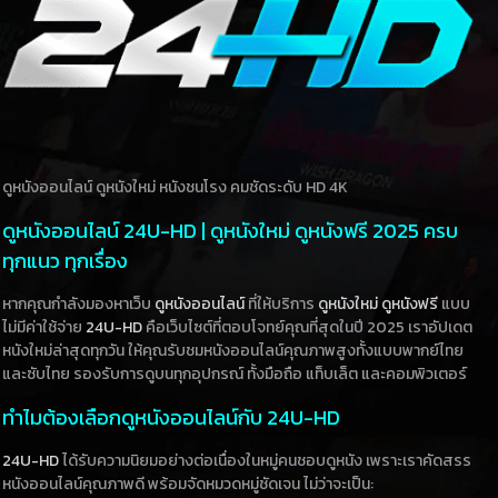
ดูหนังออนไลน์ ดูหนังใหม่ หนังชนโรง คมชัดระดับ HD 4K
ดูหนังออนไลน์ 24U-HD | ดูหนังใหม่ ดูหนังฟรี 2025 ครบ
ทุกแนว ทุกเรื่อง
หากคุณกำลังมองหาเว็บ
ดูหนังออนไลน์
ที่ให้บริการ
ดูหนังใหม่
ดูหนังฟรี
แบบ
ไม่มีค่าใช้จ่าย
24U-HD
คือเว็บไซต์ที่ตอบโจทย์คุณที่สุดในปี 2025 เราอัปเดต
หนังใหม่ล่าสุดทุกวัน ให้คุณรับชมหนังออนไลน์คุณภาพสูงทั้งแบบพากย์ไทย
และซับไทย รองรับการดูบนทุกอุปกรณ์ ทั้งมือถือ แท็บเล็ต และคอมพิวเตอร์
ทำไมต้องเลือกดูหนังออนไลน์กับ 24U-HD
24U-HD
ได้รับความนิยมอย่างต่อเนื่องในหมู่คนชอบดูหนัง เพราะเราคัดสรร
หนังออนไลน์คุณภาพดี พร้อมจัดหมวดหมู่ชัดเจน ไม่ว่าจะเป็น: