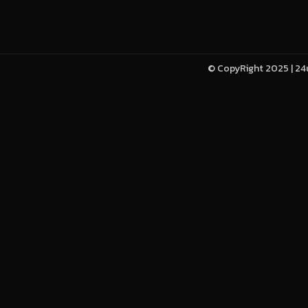
© CopyRight 2025 | 24u-h