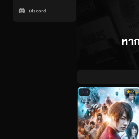
Discord
FHD
7.7