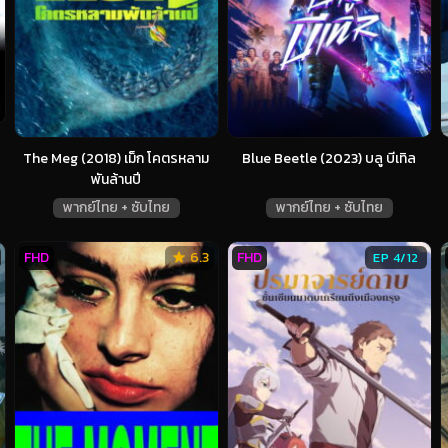
The Meg (2018) เม็ก โคตรหลาม
Blue Beetle (2023) บลู บีเทิล
พันล้านปี
พากย์ไทย + ซับไทย
พากย์ไทย + ซับไทย
FHD
6.3
FHD
EP 4/12