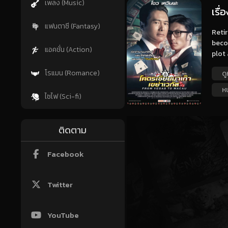
เพลง (Music)
เรื
แฟนตาซี (Fantasy)
Reti
beco
แอคชั่น (Action)
plot 
โรแมน (Romance)
ดู
ห
ไซไฟ (Sci-fi)
ติดตาม
Facebook
Twitter
YouTube