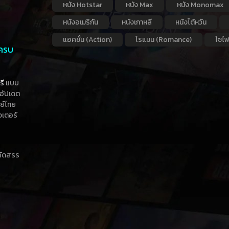
หนัง Hotstar
หนัง Max
หนัง Monomax
หนังอเมริกัน
หนังเกาหลี
หนังไต้หวัน
แอคชั่น (Action)
โรแมน (Romance)
ไซไฟ
 ครบ
รี
แบบ
าอัปเดต
กย์ไทย
วเตอร์
าคัดสรร