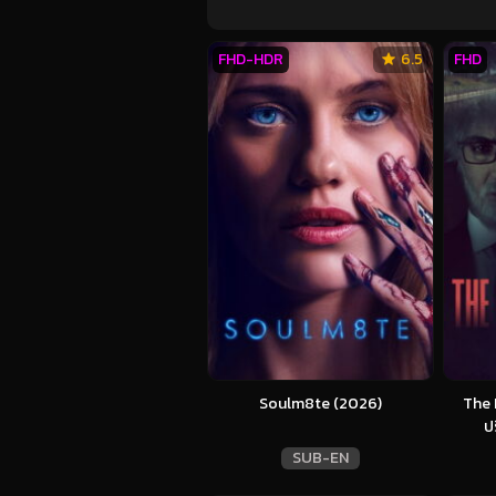
FHD-HDR
6.5
FHD
Soulm8te (2026)
The 
ป
SUB-EN