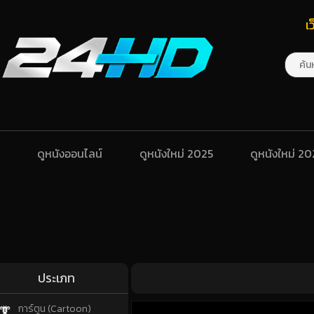
เ
ดูหนังออนไลน์
ดูหนังใหม่ 2025
ดูหนังใหม่ 2
ประเภท
การ์ตูน (Cartoon)