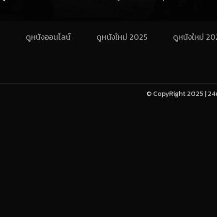
ดูหนังออนไลน์
ดูหนังใหม่ 2025
ดูหนังใหม่ 2
© CopyRight 2025 | 24u-h