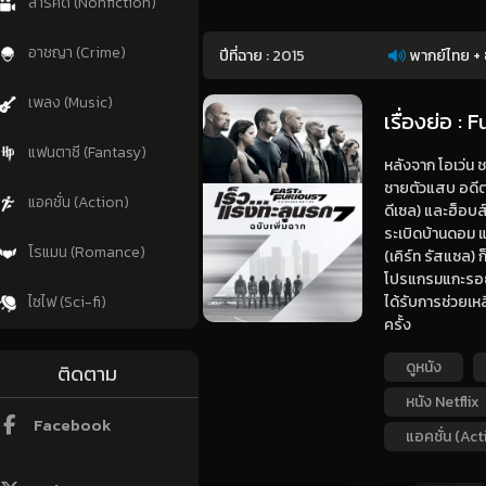
สารคดี (Nonfiction)
อาชญา (Crime)
ปีที่ฉาย :
2015
พากย์ไทย + 
เพลง (Music)
เรื่องย่อ :
แฟนตาซี (Fantasy)
หลังจาก โอเว่น ช
ชายตัวแสบ อดีตม
แอคชั่น (Action)
ดีเซล) และฮ็อบส์
ระเบิดบ้านดอม แ
โรแมน (Romance)
(เคิร์ท รัสแซล)
โปรแกรมแกะรอยระด
ได้รับการช่วยเห
ไซไฟ (Sci-fi)
ครั้ง
ดูหนัง
ติดตาม
หนัง Netflix
Facebook
แอคชั่น (Act