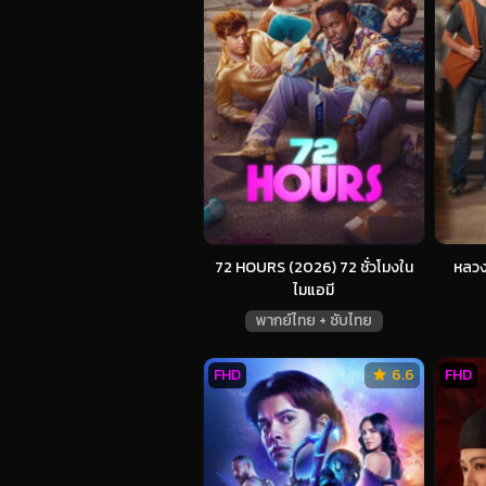
72 HOURS (2026) 72 ชั่วโมงใน
หลวง
ไมแอมี
พากย์ไทย + ซับไทย
FHD
6.6
FHD