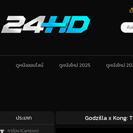
เ
ดูหนังออนไลน์
ดูหนังใหม่ 2025
ดูหนังใหม่ 2
Godzilla x Kong: T
ประเภท
การ์ตูน (Cartoon)