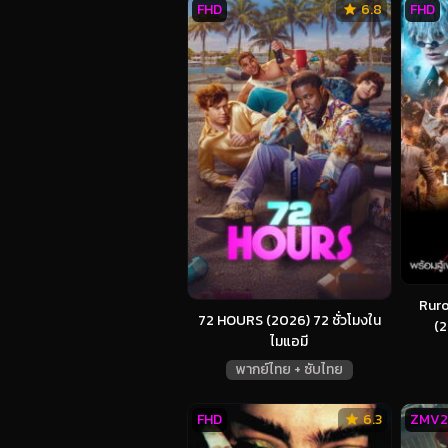
FHD
6.8
FHD
Ruro
72 HOURS (2026) 72 ชั่วโมงใน
(2
ไมแอมี
พากย์ไทย + ซับไทย
FHD
6.3
ZMV2