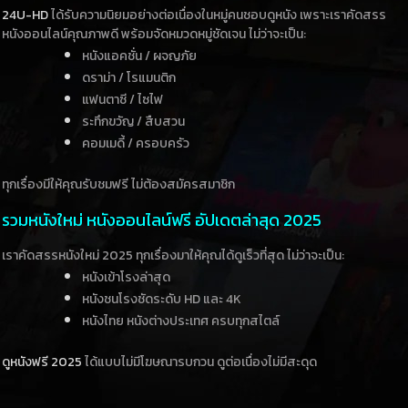
24U-HD
ได้รับความนิยมอย่างต่อเนื่องในหมู่คนชอบดูหนัง เพราะเราคัดสรร
หนังออนไลน์คุณภาพดี พร้อมจัดหมวดหมู่ชัดเจน ไม่ว่าจะเป็น:
หนังแอคชั่น / ผจญภัย
ดราม่า / โรแมนติก
แฟนตาซี / ไซไฟ
ระทึกขวัญ / สืบสวน
คอมเมดี้ / ครอบครัว
ทุกเรื่องมีให้คุณรับชมฟรี ไม่ต้องสมัครสมาชิก
รวมหนังใหม่ หนังออนไลน์ฟรี อัปเดตล่าสุด 2025
เราคัดสรรหนังใหม่ 2025 ทุกเรื่องมาให้คุณได้ดูเร็วที่สุด ไม่ว่าจะเป็น:
หนังเข้าโรงล่าสุด
หนังชนโรงชัดระดับ HD และ 4K
หนังไทย หนังต่างประเทศ ครบทุกสไตล์
ดูหนังฟรี 2025
ได้แบบไม่มีโฆษณารบกวน ดูต่อเนื่องไม่มีสะดุด