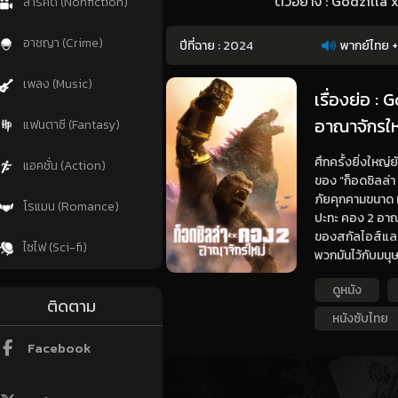
ตัวอย่าง : Godzilla
สารคดี (Nonfiction)
อาชญา (Crime)
ปีที่ฉาย :
2024
พากย์ไทย +
เพลง (Music)
เรื่องย่อ :
อาณาจักรให
แฟนตาซี (Fantasy)
ศึกครั้งยิ่งใหญ
แอคชั่น (Action)
ของ “ก็อดซิลล่า 
ภัยคุกคามขนาด ม
โรแมน (Romance)
ปะทะ คอง 2 อาณา
ของสกัลไอส์แลนด์
ไซไฟ (Sci-fi)
พวกมันไว้กับมน
ดูหนัง
ติดตาม
หนังซับไทย
Facebook