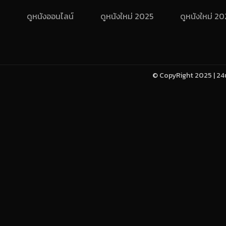
ดูหนังออนไลน์
ดูหนังใหม่ 2025
ดูหนังใหม่ 2
© CopyRight 2025 | 24u-h