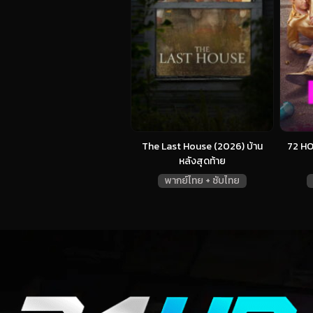
The Last House (2026) บ้าน
72 HO
หลังสุดท้าย
พากย์ไทย + ซับไทย