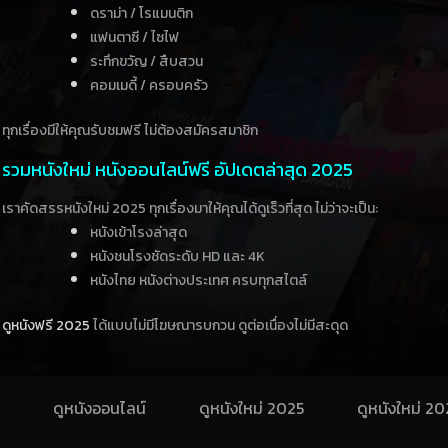
ดราม่า / โรแมนติก
แฟนตาซี / ไซไฟ
ระทึกขวัญ / สืบสวน
คอมเมดี้ / ครอบครัว
ทุกเรื่องมีให้คุณรับชมฟรี ไม่ต้องสมัครสมาชิก
รวมหนังใหม่ หนังออนไลน์ฟรี อัปเดตล่าสุด 2025
เราคัดสรรหนังใหม่ 2025 ทุกเรื่องมาให้คุณได้ดูเร็วที่สุด ไม่ว่าจะเป็น:
หนังเข้าโรงล่าสุด
หนังชนโรงชัดระดับ HD และ 4K
หนังไทย หนังต่างประเทศ ครบทุกสไตล์
ดูหนังฟรี 2025
ได้แบบไม่มีโฆษณารบกวน ดูต่อเนื่องไม่มีสะดุด
ดูหนังออนไลน์
ดูหนังใหม่ 2025
ดูหนังใหม่ 2