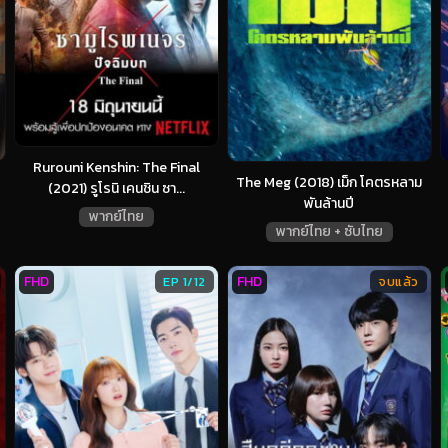
Rurouni Kenshin: The Final
The Meg (2018) เม็ก โคตรหลาม
(2021) รูโรนิ เคนชิน ซา...
พันล้านปี
พากย์ไทย
พากย์ไทย + ซับไทย
FHD
FHD
EP 1/12
จบแล้ว