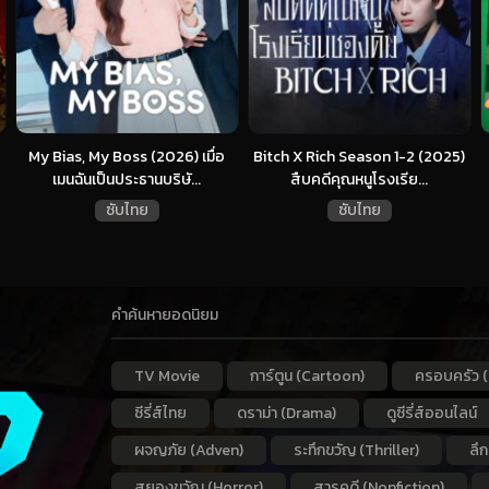
My Bias, My Boss (2026) เมื่อ
Bitch X Rich Season 1-2 (2025)
เมนฉันเป็นประธานบริษั...
สืบคดีคุณหนูโรงเรีย...
ซับไทย
ซับไทย
คำค้นหายอดนิยม
TV Movie
การ์ตูน (Cartoon)
ครอบครัว (
ซีรี่ส์ไทย
ดราม่า (Drama)
ดูซีรี่ส์ออนไลน์
ผจญภัย (Adven)
ระทึกขวัญ (Thriller)
ลึ
สยองขวัญ (Horror)
สารคดี (Nonfiction)