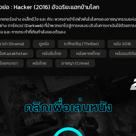
่องย่อ : Hacker (2016) อัจฉริยะแฮกข้ามโลก
กเกอร์อย่าง อเล็กซ์,ไซ และ คิระ พวกเขาเข้าไปพัวพันในโลกของอาชญากรรมแห่ง
ย่าง ดาร์คเวป (Darkweb) ที่นำพวกเขาไปสู่การหลงระเริงในการหาเงินใช้ด้วย
อ็ม และ การกระทำที่เกินกำลังของตัวเอง
ราม่า (Drama)
ดูหนัง
ระทึกขวัญ (Thriller)
หนัง 2016
นังKazakhstan
หนังซับไทย
หนังพากย์ไทย
หนังอเมริกัน
นังแคนาดา
หนังไทย
อาชญา (Crime)