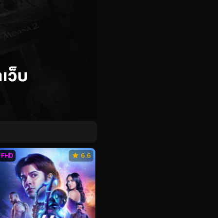
FHD
6.6