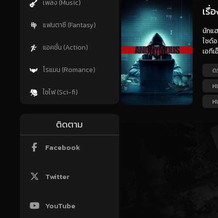
เพลง (Music)
เรื
แฟนตาซี (Fantasy)
นักแฮ
ไซด์อ
แอคชั่น (Action)
เอทีเ
โรแมน (Romance)
ด
ห
ไซไฟ (Sci-fi)
ห
ติดตาม
Facebook
Twitter
YouTube