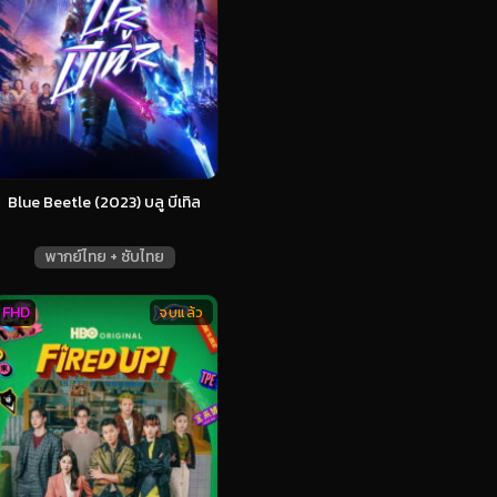
Blue Beetle (2023) บลู บีเทิล
พากย์ไทย + ซับไทย
FHD
จบแล้ว