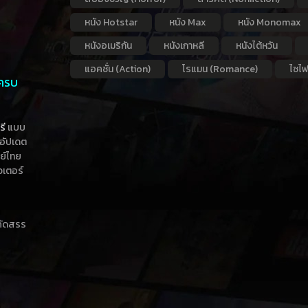
หนัง Hotstar
หนัง Max
หนัง Monomax
หนังอเมริกัน
หนังเกาหลี
หนังไต้หวัน
แอคชั่น (Action)
โรแมน (Romance)
ไซไฟ
 ครบ
รี
แบบ
าอัปเดต
กย์ไทย
วเตอร์
าคัดสรร