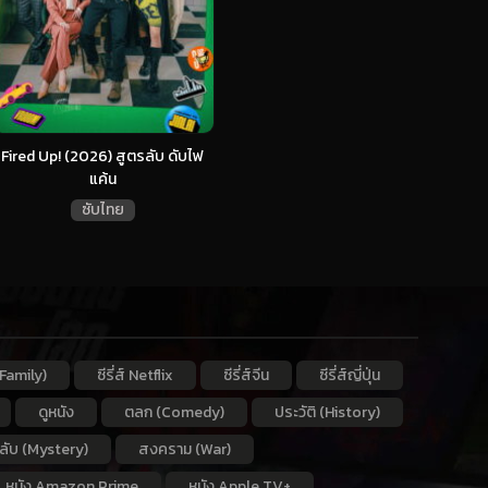
Fired Up! (2026) สูตรลับ ดับไฟ
แค้น
ซับไทย
Family)
ซีรี่ส์ Netflix
ซีรี่ส์จีน
ซีรี่ส์ญี่ปุ่น
ดูหนัง
ตลก (Comedy)
ประวัติ (History)
กลับ (Mystery)
สงคราม (War)
หนัง Amazon Prime
หนัง Apple TV+