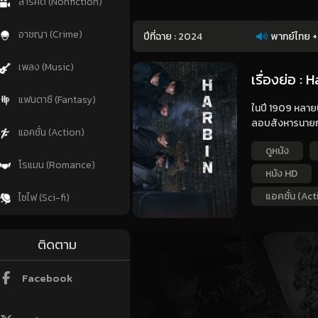
สารคดี (Nonfiction)
อาชญา (Crime)
ปีที่ฉาย :
2024
พากย์ไทย +
เพลง (Music)
เรื่องย่อ : 
แฟนตาซี (Fantasy)
ในปี 1909 หลายปี
ลอบสังหารนายกรั
แอคชั่น (Action)
ดูหนัง
โรแมน (Romance)
หนัง HD
แอคชั่น (Act
ไซไฟ (Sci-fi)
ติดตาม
Facebook