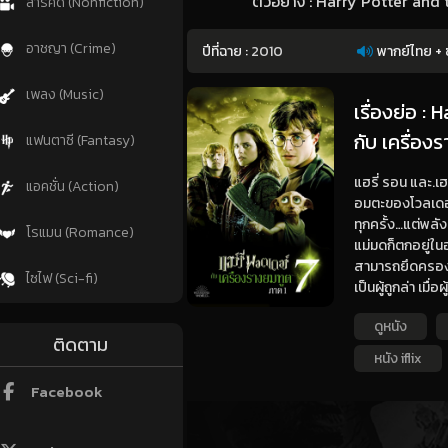
ตัวอย่าง : Harry Potter and 
สารคดี (Nonfiction)
อาชญา (Crime)
ปีที่ฉาย :
2010
พากย์ไทย + 
เพลง (Music)
เรื่องย่อ :
กับ เครื่อง
แฟนตาซี (Fantasy)
แฮรี่ รอน และ.เ
แอคชั่น (Action)
อมตะของโวลเดอม
ทุกครั้ง…แต่พลั
โรแมน (Romance)
แม่มดก็ตกอยู่ใน
สามารถยึดครองกร
ไซไฟ (Sci-fi)
เป็นผู้ถูกล่า เม
ดูหนัง
ติดตาม
หนัง iflix
Facebook