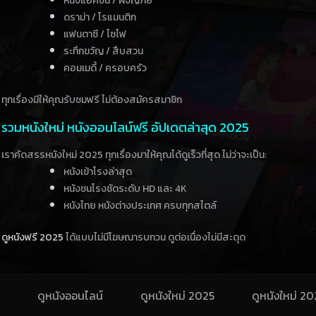
หนังแอคชั่น / ผจญภัย
ดราม่า / โรแมนติก
แฟนตาซี / ไซไฟ
ระทึกขวัญ / สืบสวน
คอมเมดี้ / ครอบครัว
ทุกเรื่องมีให้คุณรับชมฟรี ไม่ต้องสมัครสมาชิก
รวมหนังใหม่ หนังออนไลน์ฟรี อัปเดตล่าสุด 2025
เราคัดสรรหนังใหม่ 2025 ทุกเรื่องมาให้คุณได้ดูเร็วที่สุด ไม่ว่าจะเป็น:
หนังเข้าโรงล่าสุด
หนังชนโรงชัดระดับ HD และ 4K
หนังไทย หนังต่างประเทศ ครบทุกสไตล์
ดูหนังฟรี 2025
ได้แบบไม่มีโฆษณารบกวน ดูต่อเนื่องไม่มีสะดุด
ดูหนังออนไลน์
ดูหนังใหม่ 2025
ดูหนังใหม่ 2