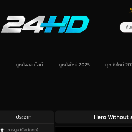
เ
ดูหนังออนไลน์
ดูหนังใหม่ 2025
ดูหนังใหม่ 2
Hero Without a 
ประเภท
การ์ตูน (Cartoon)