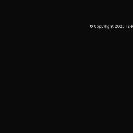
© CopyRight 2025 | 24u-h