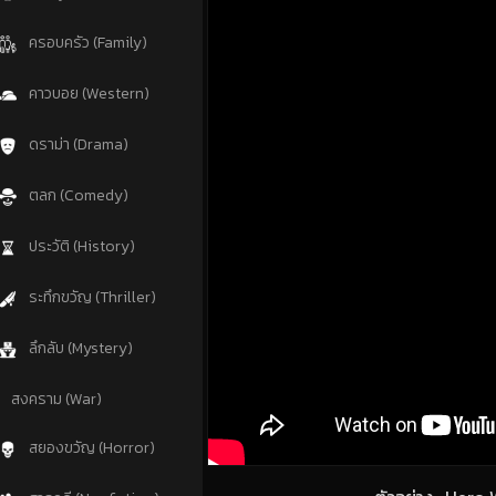
ครอบครัว (Family)
คาวบอย (Western)
ดราม่า (Drama)
ตลก (Comedy)
ประวัติ (History)
ระทึกขวัญ (Thriller)
ลึกลับ (Mystery)
สงคราม (War)
สยองขวัญ (Horror)