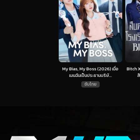
My Bias, My Boss (2026) เมื่อ
Bitch 
เมนฉันเป็นประธานบริษั...
ส
ซับไทย