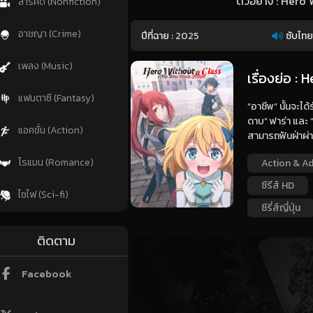
ตัวอย่าง : Hero
สารคดี (Nonfiction)
อาชญา (Crime)
ปีที่ฉาย :
2025
ซับไท
เพลง (Music)
เรื่องย่อ :
แฟนตาซี (Fantasy)
“อาชีพ” นั้นจะได
ดาบ” ฟาร่า และ “
แอคชั่น (Action)
สามารถฟันฝ่าผ่
โรแมน (Romance)
Action & A
ซีรีส์ HD
ไซไฟ (Sci-fi)
ซีรี่ส์ญี่ปุ่น
ติดตาม
Facebook