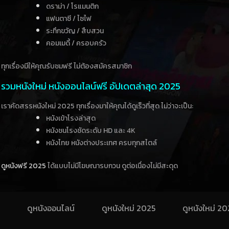
ดราม่า / โรแมนติก
แฟนตาซี / ไซไฟ
ระทึกขวัญ / สืบสวน
คอมเมดี้ / ครอบครัว
ทุกเรื่องมีให้คุณรับชมฟรี ไม่ต้องสมัครสมาชิก
รวมหนังใหม่ หนังออนไลน์ฟรี อัปเดตล่าสุด 2025
เราคัดสรรหนังใหม่ 2025 ทุกเรื่องมาให้คุณได้ดูเร็วที่สุด ไม่ว่าจะเป็น:
หนังเข้าโรงล่าสุด
หนังชนโรงชัดระดับ HD และ 4K
หนังไทย หนังต่างประเทศ ครบทุกสไตล์
ดูหนังฟรี 2025
ได้แบบไม่มีโฆษณารบกวน ดูต่อเนื่องไม่มีสะดุด
ดูหนังออนไลน์
ดูหนังใหม่ 2025
ดูหนังใหม่ 2