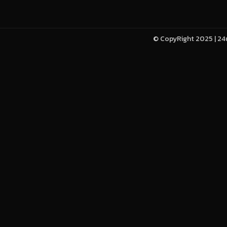
© CopyRight 2025 | 24u-h