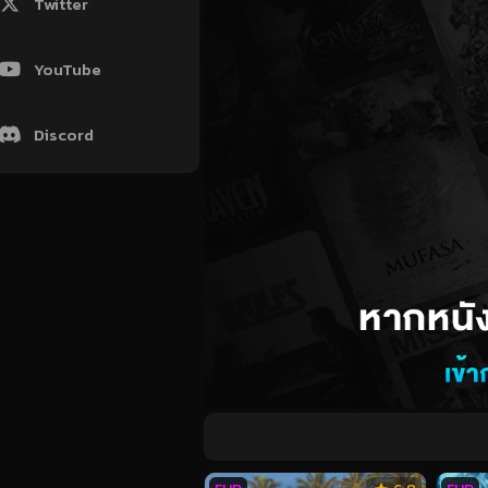
Twitter
YouTube
Discord