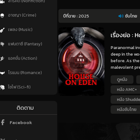
สารคดี (Nonfiction)
อาชญา (Crime)
ปีที่ฉาย :
2025
ซับไทย
เพลง (Music)
เรื่องย่อ :
แฟนตาซี (Fantasy)
Paranormal inv
deep in the wo
แอคชั่น (Action)
before. As the
malevolent pre
โรแมน (Romance)
ดูหนัง
ไซไฟ (Sci-fi)
หนัง AMC+
หนัง Shudde
ติดตาม
หนังซับไทย
Facebook