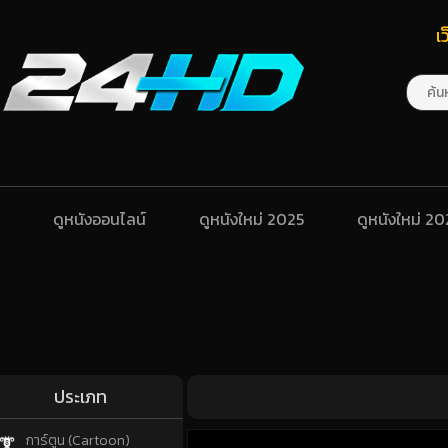
เ
ดูหนังออนไลน์
ดูหนังใหม่ 2025
ดูหนังใหม่ 2
ประเภท
การ์ตูน (Cartoon)