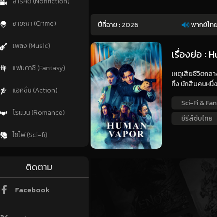
สารคดี (Nonfiction)
อาชญา (Crime)
ปีที่ฉาย :
2026
พากย์ไทย
เพลง (Music)
เรื่องย่อ :
แฟนตาซี (Fantasy)
เหตุเสียชีวิตกลา
ทิ้ง นักสืบคนหน
แอคชั่น (Action)
Sci-Fi & Fa
โรแมน (Romance)
ซีรีส์ซับไทย
ไซไฟ (Sci-fi)
ติดตาม
Facebook