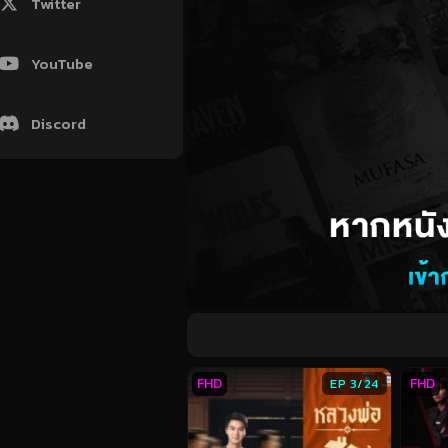
Twitter
YouTube
Discord
FHD
FHD
EP 3/24