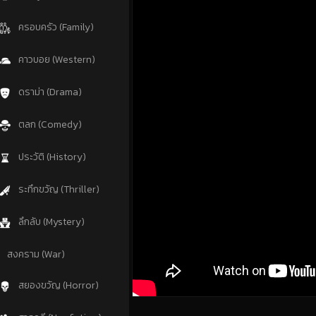
ครอบครัว (Family)
คาวบอย (Western)
ดราม่า (Drama)
ตลก (Comedy)
ประวัติ (History)
ระทึกขวัญ (Thriller)
ลึกลับ (Mystery)
สงคราม (War)
สยองขวัญ (Horror)