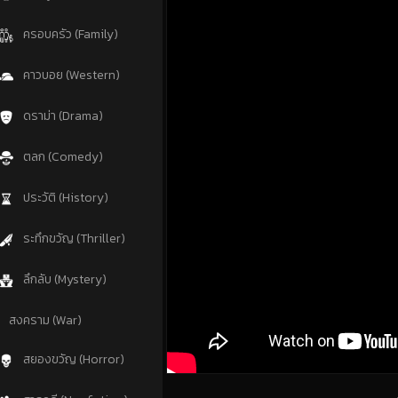
ครอบครัว (Family)
คาวบอย (Western)
ดราม่า (Drama)
ตลก (Comedy)
ประวัติ (History)
ระทึกขวัญ (Thriller)
ลึกลับ (Mystery)
สงคราม (War)
สยองขวัญ (Horror)