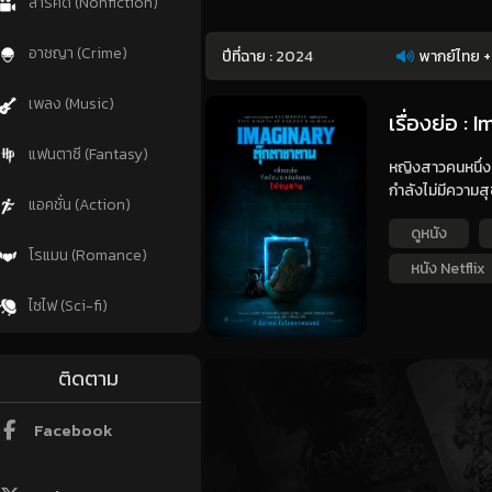
สารคดี (Nonfiction)
อาชญา (Crime)
ปีที่ฉาย :
2024
พากย์ไทย +
เพลง (Music)
เรื่องย่อ :
แฟนตาซี (Fantasy)
หญิงสาวคนหนึ่งเด
กำลังไม่มีความส
แอคชั่น (Action)
ดูหนัง
โรแมน (Romance)
หนัง Netflix
ไซไฟ (Sci-fi)
ติดตาม
Facebook