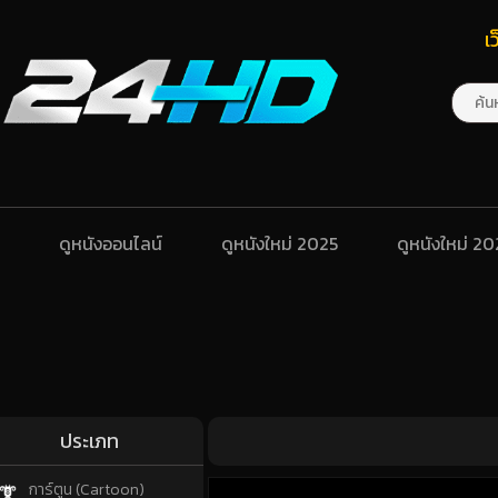
เ
ดูหนังออนไลน์
ดูหนังใหม่ 2025
ดูหนังใหม่ 2
ประเภท
การ์ตูน (Cartoon)