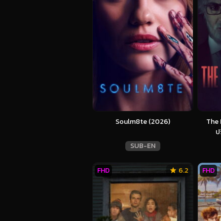
Soulm8te (2026)
The 
ป
SUB-EN
FHD
6.2
FHD