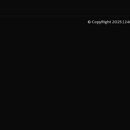
© CopyRight 2025 | 24u-h