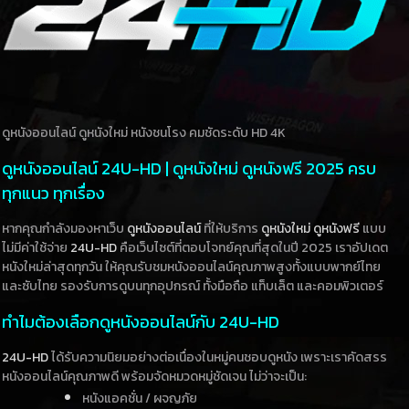
ดูหนังออนไลน์ ดูหนังใหม่ หนังชนโรง คมชัดระดับ HD 4K
ดูหนังออนไลน์ 24U-HD | ดูหนังใหม่ ดูหนังฟรี 2025 ครบ
ทุกแนว ทุกเรื่อง
หากคุณกำลังมองหาเว็บ
ดูหนังออนไลน์
ที่ให้บริการ
ดูหนังใหม่
ดูหนังฟรี
แบบ
ไม่มีค่าใช้จ่าย
24U-HD
คือเว็บไซต์ที่ตอบโจทย์คุณที่สุดในปี 2025 เราอัปเดต
หนังใหม่ล่าสุดทุกวัน ให้คุณรับชมหนังออนไลน์คุณภาพสูงทั้งแบบพากย์ไทย
และซับไทย รองรับการดูบนทุกอุปกรณ์ ทั้งมือถือ แท็บเล็ต และคอมพิวเตอร์
ทำไมต้องเลือกดูหนังออนไลน์กับ 24U-HD
24U-HD
ได้รับความนิยมอย่างต่อเนื่องในหมู่คนชอบดูหนัง เพราะเราคัดสรร
หนังออนไลน์คุณภาพดี พร้อมจัดหมวดหมู่ชัดเจน ไม่ว่าจะเป็น:
หนังแอคชั่น / ผจญภัย