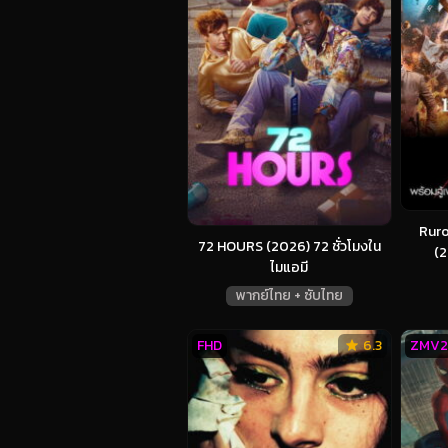
Ruro
72 HOURS (2026) 72 ชั่วโมงใน
(2
ไมแอมี
พากย์ไทย + ซับไทย
FHD
6.3
ZMV2