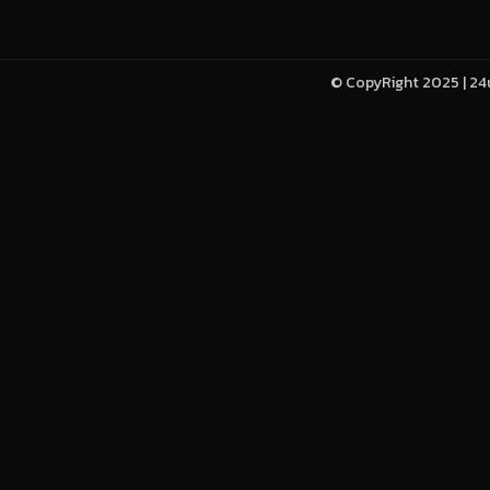
© CopyRight 2025 | 24u-h