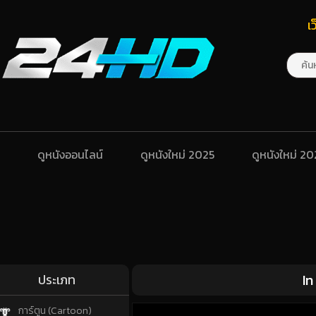
เ
ดูหนังออนไลน์
ดูหนังใหม่ 2025
ดูหนังใหม่ 2
In
ประเภท
การ์ตูน (Cartoon)