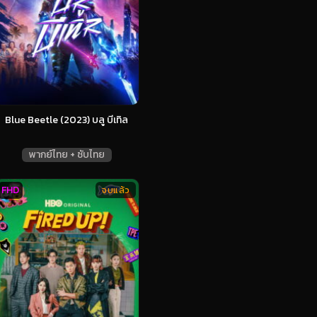
Blue Beetle (2023) บลู บีเทิล
พากย์ไทย + ซับไทย
FHD
จบแล้ว