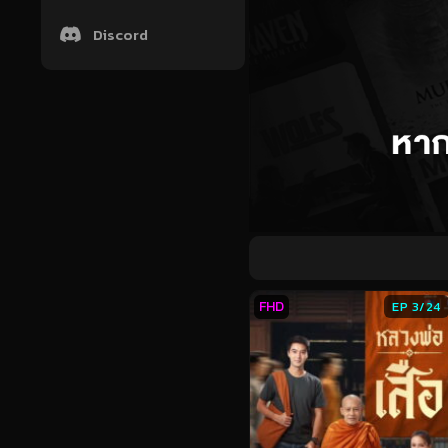
Discord
FHD
EP 3/24