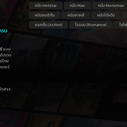
หนัง Hotstar
หนัง Max
หนัง Monomax
หนังอเมริกัน
หนังเกาหลี
หนังไต้หวัน
แอคชั่น (Action)
โรแมน (Romance)
ไซไฟ
 ครบ
รี
แบบ
าอัปเดต
กย์ไทย
วเตอร์
าคัดสรร