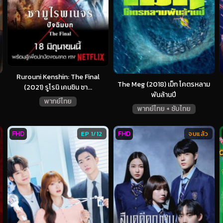
Rurouni Kenshin: The Final
The Meg (2018) เม็ก โคตรหลาม
(2021) รูโรนิ เคนชิน ซา...
พันล้านปี
พากย์ไทย
พากย์ไทย + ซับไทย
FHD
FHD
EP 1/12
จบแล้ว