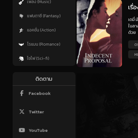
เพลง (Music)
เรื่
แฟนตาซี (Fantasy)
เดมี่
ในลาส
แอคชั่น (Action)
ด้วย
โรแมน (Romance)
ด
ห
ไซไฟ (Sci-fi)
ติดตาม
Facebook
Twitter
YouTube