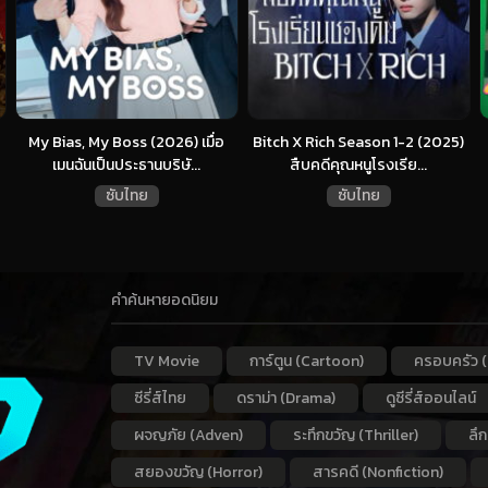
My Bias, My Boss (2026) เมื่อ
Bitch X Rich Season 1-2 (2025)
เมนฉันเป็นประธานบริษั...
สืบคดีคุณหนูโรงเรีย...
ซับไทย
ซับไทย
คำค้นหายอดนิยม
TV Movie
การ์ตูน (Cartoon)
ครอบครัว (
ซีรี่ส์ไทย
ดราม่า (Drama)
ดูซีรี่ส์ออนไลน์
ผจญภัย (Adven)
ระทึกขวัญ (Thriller)
ลึ
สยองขวัญ (Horror)
สารคดี (Nonfiction)