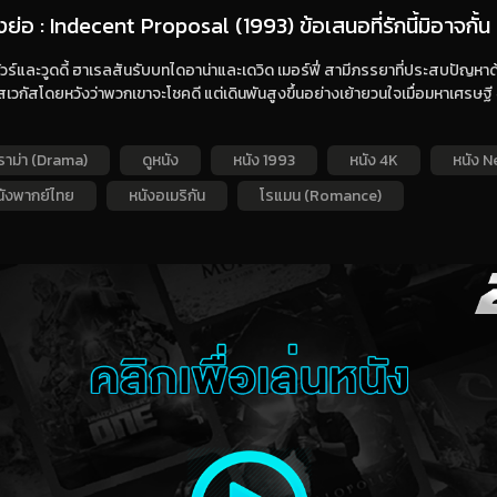
องย่อ : Indecent Proposal (1993) ข้อเสนอที่รักนี้มิอาจกั้น
 มัวร์และวูดดี้ ฮาเรลสันรับบทไดอาน่าและเดวิด เมอร์ฟี่ สามีภรรยาที่ประสบปัญหา
เวกัสโดยหวังว่าพวกเขาจะโชคดี แต่เดินพันสูงขึ้นอย่างเย้ายวนใจเมื่อมหาเศรษฐี
ราม่า (Drama)
ดูหนัง
หนัง 1993
หนัง 4K
หนัง Ne
นังพากย์ไทย
หนังอเมริกัน
โรแมน (Romance)