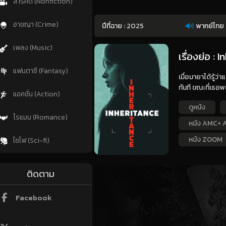
สารคดี (Nonfiction)
อาชญา (Crime)
ปีที่ฉาย :
2025
พากย์ไทย
เพลง (Music)
เรื่องย่อ :
แฟนตาซี (Fantasy)
เมื่อมายาได้รู้
ทันที ขณะที่เธอ
แอคชั่น (Action)
ดูหนัง
โรแมน (Romance)
หนัง AMC+ 
หนัง ZOOM
ไซไฟ (Sci-fi)
ติดตาม
Facebook