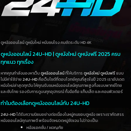
ดูหนังออนไลน์ ดูหนังใหม่ หนังชนโรง คมชัดระดับ HD 4K
ดูหนังออนไลน์ 24U-HD | ดูหนังใหม่ ดูหนังฟรี 2025 ครบ
ทุกแนว ทุกเรื่อง
หากคุณกำลังมองหาเว็บ
ดูหนังออนไลน์
ที่ให้บริการ
ดูหนังใหม่
ดูหนังฟรี
แบบ
ไม่มีค่าใช้จ่าย
24U-HD
คือเว็บไซต์ที่ตอบโจทย์คุณที่สุดในปี 2025 เราอัปเดต
หนังใหม่ล่าสุดทุกวัน ให้คุณรับชมหนังออนไลน์คุณภาพสูงทั้งแบบพากย์ไทย
และซับไทย รองรับการดูบนทุกอุปกรณ์ ทั้งมือถือ แท็บเล็ต และคอมพิวเตอร์
ทำไมต้องเลือกดูหนังออนไลน์กับ 24U-HD
24U-HD
ได้รับความนิยมอย่างต่อเนื่องในหมู่คนชอบดูหนัง เพราะเราคัดสรร
หนังออนไลน์คุณภาพดี พร้อมจัดหมวดหมู่ชัดเจน ไม่ว่าจะเป็น:
หนังแอคชั่น / ผจญภัย