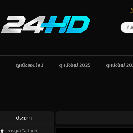
เ
ดูหนังออนไลน์
ดูหนังใหม่ 2025
ดูหนังใหม่ 2
ประเภท
การ์ตูน (Cartoon)