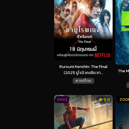
Rurouni Kenshin: The Final
The M
(2021) รูโรนิ เคนชิน ซา...
พากย์ไทย
ZMV2
8.0
ZOO