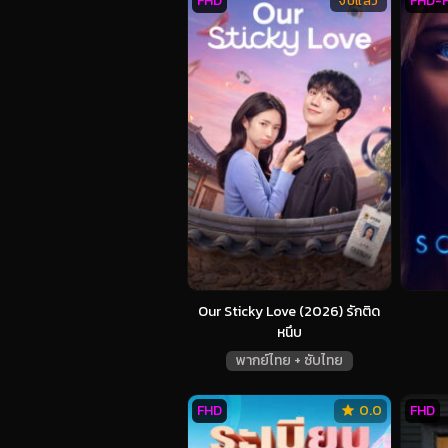
FHD
FHD-
จบแล้ว
Our Sticky Love (2026) รักติด
หนึบ
พากย์ไทย + ซับไทย
FHD
0.0
FHD