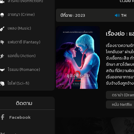
ตัวอย่
สารคดี (Nonfiction)
อาชญา (Crime)
ปีที่ฉาย :
2023
TH
เพลง (Music)
เรื่องย่อ :
แฟนตาซี (Fantasy)
เรื่องราวความรั
โคกอีนวล” ผ่านไ
แอคชั่น (Action)
รับเชื้อกระสือ ท
รักษา สาวได้พบ
โรแมน (Romance)
สติน ที่มีความผ
เริ่มออกอาการมาก
รับจ้างจึงถูกจ้า
ไซไฟ (Sci-fi)
ดราม่า (Dra
ติดตาม
หนัง Netflix
Facebook