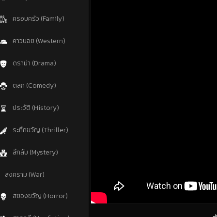
ครอบครัว (Family)
คาวบอย (Western)
ดราม่า (Drama)
ตลก (Comedy)
ประวัติ (History)
ระทึกขวัญ (Thriller)
ลึกลับ (Mystery)
สงคราม (War)
สยองขวัญ (Horror)