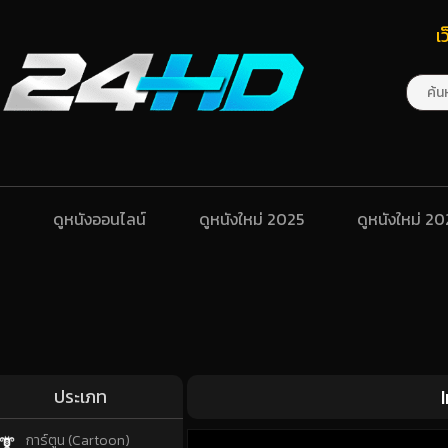
เ
ดูหนังออนไลน์
ดูหนังใหม่ 2025
ดูหนังใหม่ 2
ประเภท
การ์ตูน (Cartoon)