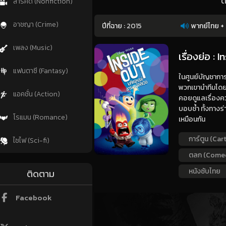
ต
สารคดี (Nonfiction)
อาชญา (Crime)
ปีที่ฉาย :
2015
พากย์ไทย + 
เพลง (Music)
เรื่องย่อ :
แฟนตาซี (Fantasy)
ในศูนย์บัญชาการ
พวกเขานำทีมโดย 
แอคชั่น (Action)
คอยดูแลเรื่องค
บอบช้ำ ทั้งทางร
โรแมน (Romance)
เหมือนกัน
การ์ตูน (Car
ไซไฟ (Sci-fi)
ตลก (Come
หนังซับไทย
ติดตาม
Facebook