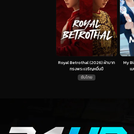
Royal Betrothal (2026) ฝ่าบาท
My Bi
ทรงพระเจริญหมื่นปี
เม
ซับไทย