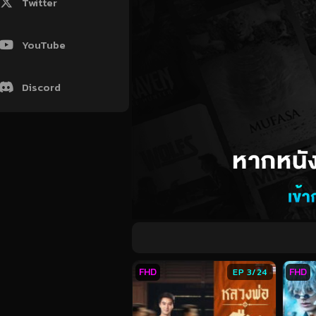
Twitter
YouTube
Discord
FHD
FHD
EP 3/24