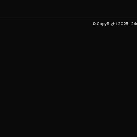
© CopyRight 2025 | 24u-h