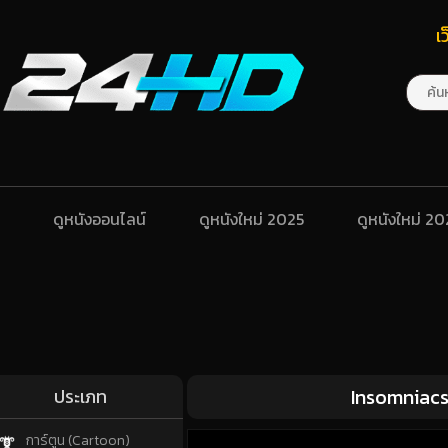
เ
ดูหนังออนไลน์
ดูหนังใหม่ 2025
ดูหนังใหม่ 2
Insomniacs 
ประเภท
การ์ตูน (Cartoon)