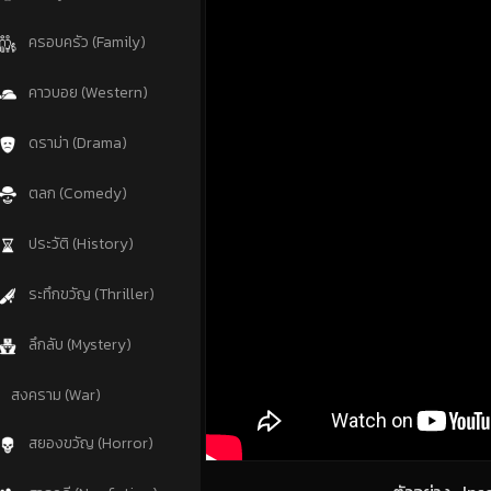
ครอบครัว (Family)
คาวบอย (Western)
ดราม่า (Drama)
ตลก (Comedy)
ประวัติ (History)
ระทึกขวัญ (Thriller)
ลึกลับ (Mystery)
สงคราม (War)
สยองขวัญ (Horror)