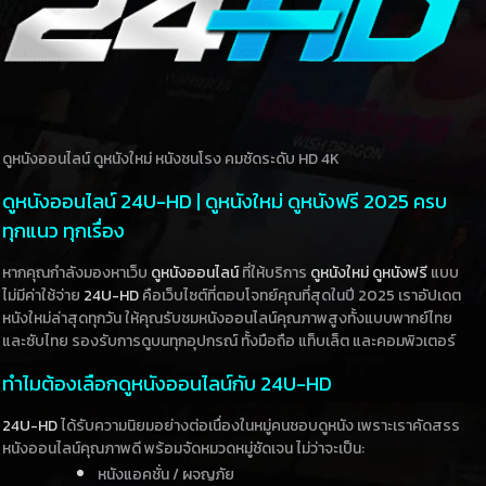
ดูหนังออนไลน์ ดูหนังใหม่ หนังชนโรง คมชัดระดับ HD 4K
ดูหนังออนไลน์ 24U-HD | ดูหนังใหม่ ดูหนังฟรี 2025 ครบ
ทุกแนว ทุกเรื่อง
หากคุณกำลังมองหาเว็บ
ดูหนังออนไลน์
ที่ให้บริการ
ดูหนังใหม่
ดูหนังฟรี
แบบ
ไม่มีค่าใช้จ่าย
24U-HD
คือเว็บไซต์ที่ตอบโจทย์คุณที่สุดในปี 2025 เราอัปเดต
หนังใหม่ล่าสุดทุกวัน ให้คุณรับชมหนังออนไลน์คุณภาพสูงทั้งแบบพากย์ไทย
และซับไทย รองรับการดูบนทุกอุปกรณ์ ทั้งมือถือ แท็บเล็ต และคอมพิวเตอร์
ทำไมต้องเลือกดูหนังออนไลน์กับ 24U-HD
24U-HD
ได้รับความนิยมอย่างต่อเนื่องในหมู่คนชอบดูหนัง เพราะเราคัดสรร
หนังออนไลน์คุณภาพดี พร้อมจัดหมวดหมู่ชัดเจน ไม่ว่าจะเป็น:
หนังแอคชั่น / ผจญภัย