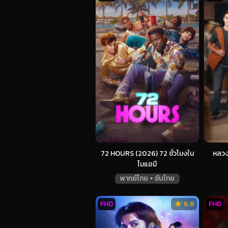
72 HOURS (2026) 72 ชั่วโมงใน
หลวง
ไมแอมี
พากย์ไทย + ซับไทย
FHD
6.6
FHD