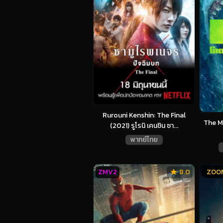
Rurouni Kenshin: The Final
The M
(2021) รูโรนิ เคนชิน ซา...
พากย์ไทย
ZMV2
8.0
ZOO