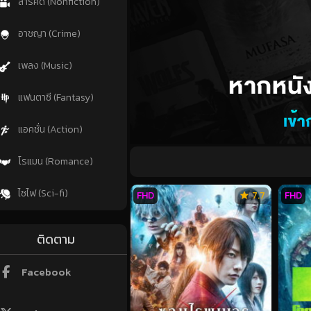
สารคดี (Nonfiction)
อาชญา (Crime)
เพลง (Music)
แฟนตาซี (Fantasy)
แอคชั่น (Action)
โรแมน (Romance)
ไซไฟ (Sci-fi)
FHD
7.7
FHD
ติดตาม
Facebook