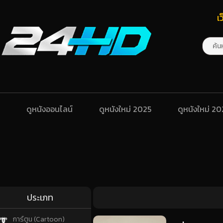
เ
ดูหนังออนไลน์
ดูหนังใหม่ 2025
ดูหนังใหม่ 2
ประเภท
การ์ตูน (Cartoon)