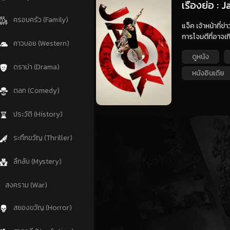
เรื่องย่อ :
ครอบครัว (Family)
แจ็ค เจ้าหน้าที
การโจมตีที่อาจเก
คาวบอย (Western)
ดูหนัง
ดราม่า (Drama)
หนังอินเดีย
ตลก (Comedy)
ประวัติ (History)
ระทึกขวัญ (Thriller)
ลึกลับ (Mystery)
สงคราม (War)
สยองขวัญ (Horror)