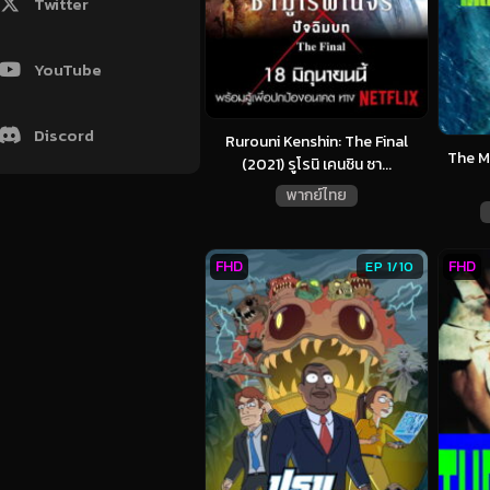
Twitter
YouTube
Discord
Rurouni Kenshin: The Final
The M
(2021) รูโรนิ เคนชิน ซา...
พากย์ไทย
FHD
FHD
EP 1/10