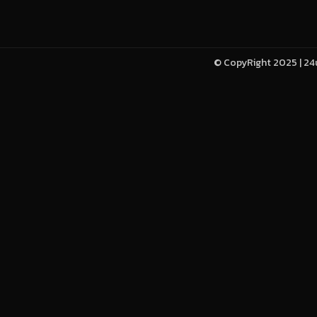
© CopyRight 2025 | 24u-h