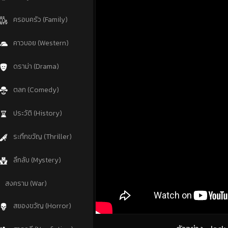
ครอบครัว (Family)
คาวบอย (Western)
ดราม่า (Drama)
ตลก (Comedy)
ประวัติ (History)
ระทึกขวัญ (Thriller)
ลึกลับ (Mystery)
สงคราม (War)
สยองขวัญ (Horror)