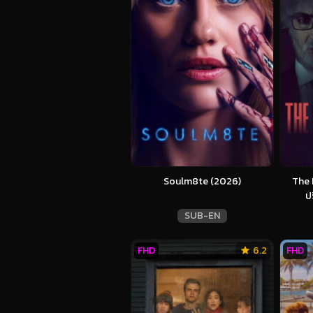
Soulm8te (2026)
The 
ป
SUB-EN
FHD
6.2
FHD