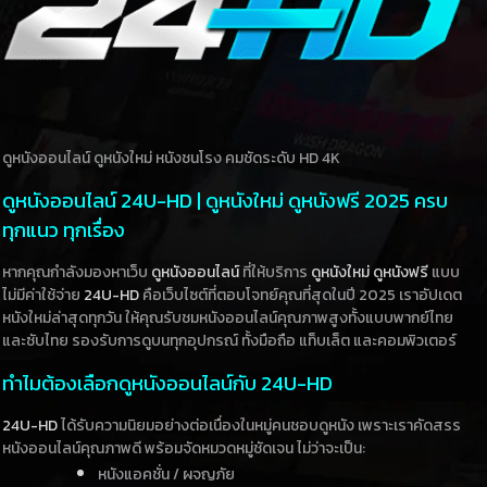
ดูหนังออนไลน์ ดูหนังใหม่ หนังชนโรง คมชัดระดับ HD 4K
ดูหนังออนไลน์ 24U-HD | ดูหนังใหม่ ดูหนังฟรี 2025 ครบ
ทุกแนว ทุกเรื่อง
หากคุณกำลังมองหาเว็บ
ดูหนังออนไลน์
ที่ให้บริการ
ดูหนังใหม่
ดูหนังฟรี
แบบ
ไม่มีค่าใช้จ่าย
24U-HD
คือเว็บไซต์ที่ตอบโจทย์คุณที่สุดในปี 2025 เราอัปเดต
หนังใหม่ล่าสุดทุกวัน ให้คุณรับชมหนังออนไลน์คุณภาพสูงทั้งแบบพากย์ไทย
และซับไทย รองรับการดูบนทุกอุปกรณ์ ทั้งมือถือ แท็บเล็ต และคอมพิวเตอร์
ทำไมต้องเลือกดูหนังออนไลน์กับ 24U-HD
24U-HD
ได้รับความนิยมอย่างต่อเนื่องในหมู่คนชอบดูหนัง เพราะเราคัดสรร
หนังออนไลน์คุณภาพดี พร้อมจัดหมวดหมู่ชัดเจน ไม่ว่าจะเป็น:
หนังแอคชั่น / ผจญภัย