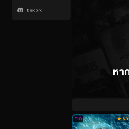
Discord
FHD
6.3