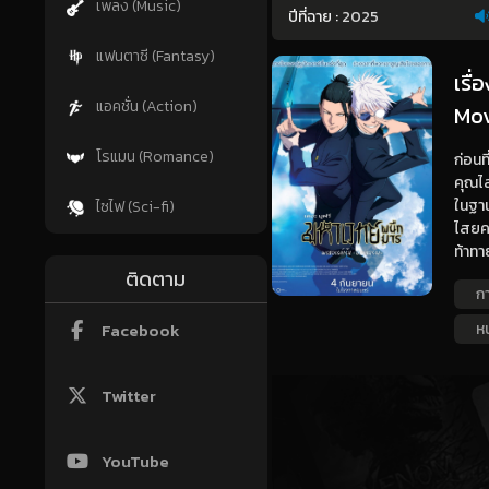
เพลง (Music)
ปีที่ฉาย :
2025
แฟนตาซี (Fantasy)
เรื
แอคชั่น (Action)
Mov
โรแมน (Romance)
ก่อนท
คุณไส
ในฐาน
ไซไฟ (Sci-fi)
ไสยคน
ท้าทา
ติดตาม
กา
Facebook
ห
Twitter
YouTube