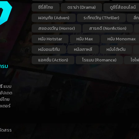
ซีรี่ส์ไทย
ดราม่า (Drama)
ดูซีรี่ส์ออนไลน์
ผจญภัย (Adven)
ระทึกขวัญ (Thriller)
ลึ
สยองขวัญ (Horror)
สารคดี (Nonfiction)
หนัง Hotstar
หนัง Max
หนัง Monomax
หนังอเมริกัน
หนังเกาหลี
หนังไต้หวัน
แอคชั่น (Action)
โรแมน (Romance)
ไซไฟ
 ครบ
รี
แบบ
าอัปเดต
กย์ไทย
วเตอร์
าคัดสรร