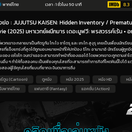
8.3
พากย์ไทย
เวลา : 1 ชั่วโมง 50 นาที
่องย่อ : JUJUTSU KAISEN: Hidden Inventory / Premat
ie (2025) มหาเวทย์ผนึกมาร เดอะมูฟวี: พรสวรรค์เร้น •
ี่พวกเขาจะกลายมาเป็นศัตรูกัน โกะโจ ซาโตรุ และ เกะโท สุงุรุ เคยเป็นเพื่อนนักเรี
ยที่แข็งแกร่งที่สุดได้ถูกมอบหมายหน้าที่ให้ปกป้อง ริโกะ อามานาอิ นักเรียนผู้ถูกขี
ะของ เซโชโท จนกว่าเธอจะสามารถทำหน้าที่ของเธอได้ โดยพวกเขาจะถูกตามล่าโด
อื่น ๆ ทำให้ทั้งสองคน เป็นเพียงคุณไสยที่จะสามารถทำภารกิจที่โหดหินนี้ไปได้ แต่
ยสองผู้ใช้คุณไสยที่แบบที่ยากจะจินตนาการถึง
ร์ตูน (Cartoon)
ดูหนัง
หนัง 2025
หนัง HD
หนัง
นังพากย์ไทย
แฟนตาซี (Fantasy)
แอคชั่น (Action)