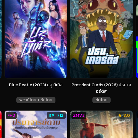
Blue Beetle (2023) บลู บีเทิล
President Curtis (2026) ปธน.เค
อร์ติส
พากย์ไทย + ซับไทย
ซับไทย
FHD
ZMV2
8.0
EP 4/12