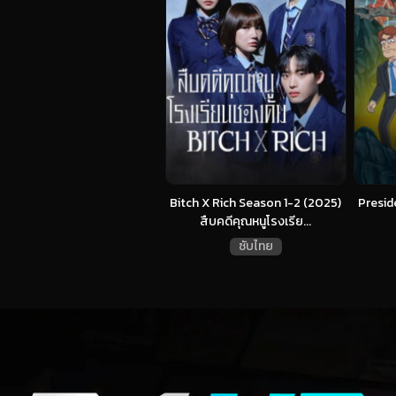
Bitch X Rich Season 1-2 (2025)
Presid
สืบคดีคุณหนูโรงเรีย...
ซับไทย