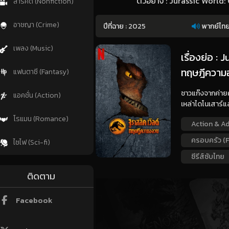
ตัวอย่าง : Jurassic World
สารคดี (Nonfiction)
อาชญา (Crime)
ปีที่ฉาย :
2025
พากย์ไทย
เพลง (Music)
เรื่องย่อ :
ทฤษฎีความอล
แฟนตาซี (Fantasy)
ชาวแก๊งจากค่ายค
แอคชั่น (Action)
เหล่าไดโนเสาร์
โรแมน (Romance)
Action & A
ครอบครัว (F
ไซไฟ (Sci-fi)
ซีรีส์ซับไทย
ติดตาม
Facebook