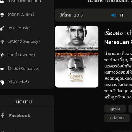
ตัวอย่าง : ตํานานสมเ
สารคดี (Nonfiction)
อาชญา (Crime)
ปีที่ฉาย :
2015
TH
เพลง (Music)
เรื่องย่อ 
Naresuan P
แฟนตาซี (Fantasy)
ตำนานสมเด็จพระ
แอคชั่น (Action)
พระโทสะที่สูญเ
นเรศวรจึงนำทัพช
โรแมน (Romance)
หนทางจึงยอมให้
ยังตองอูจนหมดสิ
ไซไฟ (Sci-fi)
นเรศวรจึงต้องย
พระเจ้านันทบุเร
ครั้งสุดท้ายขอ
ติดตาม
ดูหนัง
Facebook
หนังไทย