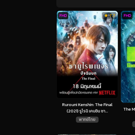
FHD
7.7
FHD
Rurouni Kenshin: The Final
The M
(2021) รูโรนิ เคนชิน ซา...
พากย์ไทย