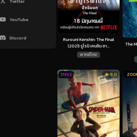
Twitter
YouTube
Discord
Rurouni Kenshin: The Final
The M
(2021) รูโรนิ เคนชิน ซา...
พากย์ไทย
ZMV2
8.0
ZOO