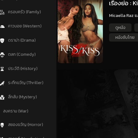
เรื่องย่อ : 
ครอบครัว (Family)
Micaella Raz และ
คาวบอย (Western)
ดูหนัง
หนังซับไทย
ดราม่า (Drama)
ตลก (Comedy)
ประวัติ (History)
ระทึกขวัญ (Thriller)
ลึกลับ (Mystery)
สงคราม (War)
สยองขวัญ (Horror)