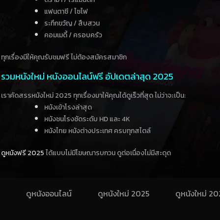
แฟนตาซี / ไซไฟ
ระทึกขวัญ / สืบสวน
คอมเมดี้ / ครอบครัว
ทุกเรื่องมีให้คุณรับชมฟรี ไม่ต้องสมัครสมาชิก
รวมหนังใหม่ หนังออนไลน์ฟรี อัปเดตล่าสุด 2025
เราคัดสรรหนังใหม่ 2025 ทุกเรื่องมาให้คุณได้ดูเร็วที่สุด ไม่ว่าจะเป็น:
หนังเข้าโรงล่าสุด
หนังชนโรงชัดระดับ HD และ 4K
หนังไทย หนังต่างประเทศ ครบทุกสไตล์
ดูหนังฟรี 2025
ได้แบบไม่มีโฆษณารบกวน ดูต่อเนื่องไม่มีสะดุด
ดูหนังออนไลน์
ดูหนังใหม่ 2025
ดูหนังใหม่ 2