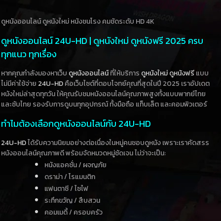
ดูหนังออนไลน์ ดูหนังใหม่ หนังชนโรง คมชัดระดับ HD 4K
ดูหนังออนไลน์ 24U-HD | ดูหนังใหม่ ดูหนังฟรี 2025 ครบ
ทุกแนว ทุกเรื่อง
หากคุณกำลังมองหาเว็บ
ดูหนังออนไลน์
ที่ให้บริการ
ดูหนังใหม่
ดูหนังฟรี
แบบ
ไม่มีค่าใช้จ่าย
24U-HD
คือเว็บไซต์ที่ตอบโจทย์คุณที่สุดในปี 2025 เราอัปเดต
หนังใหม่ล่าสุดทุกวัน ให้คุณรับชมหนังออนไลน์คุณภาพสูงทั้งแบบพากย์ไทย
และซับไทย รองรับการดูบนทุกอุปกรณ์ ทั้งมือถือ แท็บเล็ต และคอมพิวเตอร์
ทำไมต้องเลือกดูหนังออนไลน์กับ 24U-HD
24U-HD
ได้รับความนิยมอย่างต่อเนื่องในหมู่คนชอบดูหนัง เพราะเราคัดสรร
หนังออนไลน์คุณภาพดี พร้อมจัดหมวดหมู่ชัดเจน ไม่ว่าจะเป็น:
หนังแอคชั่น / ผจญภัย
ดราม่า / โรแมนติก
แฟนตาซี / ไซไฟ
ระทึกขวัญ / สืบสวน
คอมเมดี้ / ครอบครัว