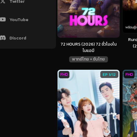
Twitter
YouTube
Discord
Ruro
72 HOURS (2026) 72 ชั่วโมงใน
(2
ไมแอมี
พากย์ไทย + ซับไทย
FHD
FHD
EP 1/12