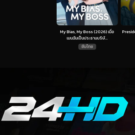
My Bias, My Boss (2026) เมื่อ
Presid
เมนฉันเป็นประธานบริษั...
ซับไทย