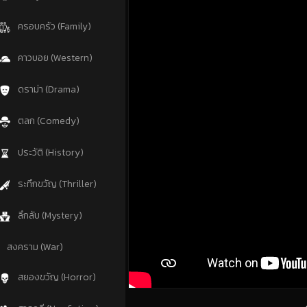
ครอบครัว (Family)
คาวบอย (Western)
ดราม่า (Drama)
ตลก (Comedy)
ประวัติ (History)
ระทึกขวัญ (Thriller)
ลึกลับ (Mystery)
สงคราม (War)
สยองขวัญ (Horror)