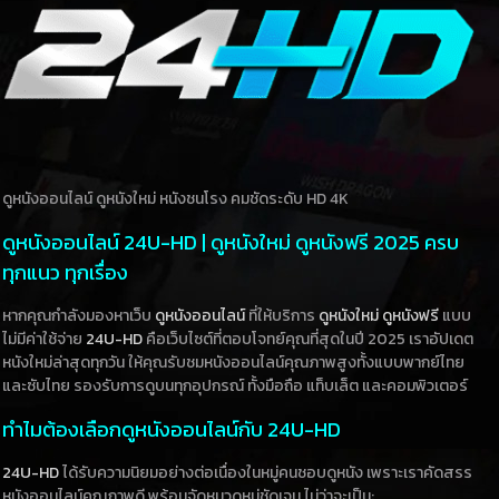
ดูหนังออนไลน์ ดูหนังใหม่ หนังชนโรง คมชัดระดับ HD 4K
ดูหนังออนไลน์ 24U-HD | ดูหนังใหม่ ดูหนังฟรี 2025 ครบ
ทุกแนว ทุกเรื่อง
หากคุณกำลังมองหาเว็บ
ดูหนังออนไลน์
ที่ให้บริการ
ดูหนังใหม่
ดูหนังฟรี
แบบ
ไม่มีค่าใช้จ่าย
24U-HD
คือเว็บไซต์ที่ตอบโจทย์คุณที่สุดในปี 2025 เราอัปเดต
หนังใหม่ล่าสุดทุกวัน ให้คุณรับชมหนังออนไลน์คุณภาพสูงทั้งแบบพากย์ไทย
และซับไทย รองรับการดูบนทุกอุปกรณ์ ทั้งมือถือ แท็บเล็ต และคอมพิวเตอร์
ทำไมต้องเลือกดูหนังออนไลน์กับ 24U-HD
24U-HD
ได้รับความนิยมอย่างต่อเนื่องในหมู่คนชอบดูหนัง เพราะเราคัดสรร
หนังออนไลน์คุณภาพดี พร้อมจัดหมวดหมู่ชัดเจน ไม่ว่าจะเป็น: