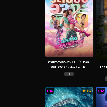
อ้ายต้าววเอวหวาน ระเบียบวาทะ
The 
ศิลป์ (2026) Mor Lam R...
TH
FHD
6.3
FHD