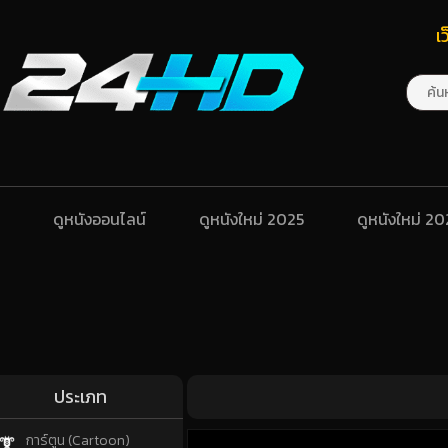
เ
ดูหนังออนไลน์
ดูหนังใหม่ 2025
ดูหนังใหม่ 2
ประเภท
การ์ตูน (Cartoon)