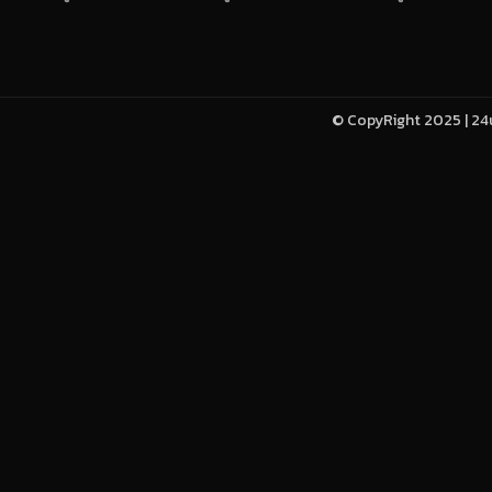
© CopyRight 2025 | 24u-h