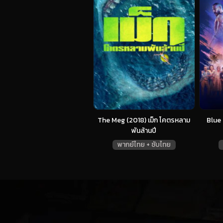
The Meg (2018) เม็ก โคตรหลาม
Blue 
พันล้านปี
พากย์ไทย + ซับไทย