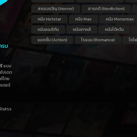
สยองขวัญ (Horror)
สารคดี (Nonfiction)
หนัง Hotstar
หนัง Max
หนัง Monomax
หนังอเมริกัน
หนังเกาหลี
หนังไต้หวัน
แอคชั่น (Action)
โรแมน (Romance)
ไซไฟ
 ครบ
รี
แบบ
าอัปเดต
กย์ไทย
วเตอร์
าคัดสรร