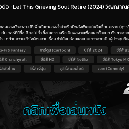
่องย่อ : Let This Grieving Soul Retire (2024) วิญญ
ทองของนักล่าสมบัติเพื่อค้นหาของล้ำค่าหรือมีพลังพิเศษในดันเจี้ยน คราย (คุราอิ)
นฮันเตอร์ที่มีชื่อเสียงไปทั่ว ซึ่งในความจริงเป็นผลงานเพื่อนเขาทั้งหมด ตัวเขาเอ
ว แต่ด้วยความเข้าใจผิดหลายเรื่อง ทำให้คนอ่อนแอแบบเขากลายเป็นผู้นำกลุ่มทีมล่า
ci-Fi & Fantasy
การ์ตูน (Cartoon)
ซีรีส์ 2024
ซีรีส์ 
รี่ส์ Crunchyroll
ซีรีส์ HD
ซีรี่ส์ Netflix
ซีรีส์ Tokyo MX
รีส์ซับไทย
ซีรี่ส์ญี่ปุ่น
ดูซีรี่ส์ออนไลน์
ตลก (Comedy)