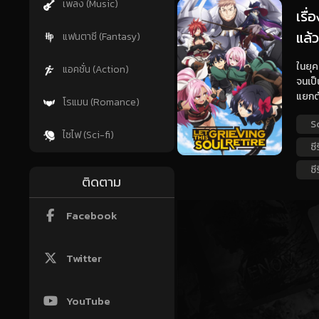
เพลง (Music)
เรื
แล้ว
แฟนตาซี (Fantasy)
ในยุค
แอคชั่น (Action)
จนเป็
แยกตั
โรแมน (Romance)
S
ไซไฟ (Sci-fi)
ซี
ซี
ติดตาม
Facebook
Twitter
YouTube