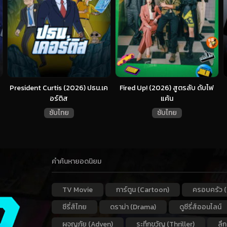
President Curtis (2026) ปธน.เค
Fired Up! (2026) สูตรลับ ดับไฟ
อร์ติส
แค้น
ซับไทย
ซับไทย
คำค้นหายอดนิยม
TV Movie
การ์ตูน (Cartoon)
ครอบครัว (
ซีรี่ส์ไทย
ดราม่า (Drama)
ดูซีรี่ส์ออนไลน์
ผจญภัย (Adven)
ระทึกขวัญ (Thriller)
ลึ