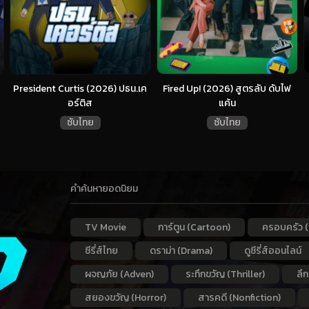
President Curtis (2026) ปธน.เค
Fired Up! (2026) สูตรลับ ดับไฟ
อร์ติส
แค้น
ซับไทย
ซับไทย
คำค้นหายอดนิยม
TV Movie
การ์ตูน (Cartoon)
ครอบครัว (
ซีรี่ส์ไทย
ดราม่า (Drama)
ดูซีรี่ส์ออนไลน์
ผจญภัย (Adven)
ระทึกขวัญ (Thriller)
ลึ
สยองขวัญ (Horror)
สารคดี (Nonfiction)