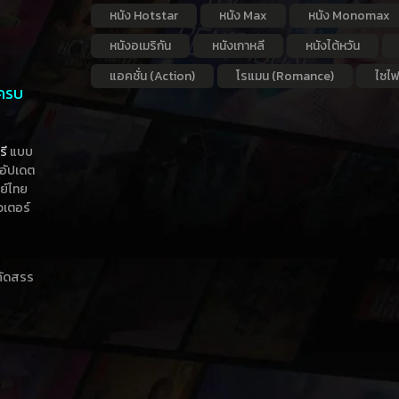
หนัง Hotstar
หนัง Max
หนัง Monomax
หนังอเมริกัน
หนังเกาหลี
หนังไต้หวัน
แอคชั่น (Action)
โรแมน (Romance)
ไซไฟ
 ครบ
รี
แบบ
าอัปเดต
กย์ไทย
วเตอร์
าคัดสรร