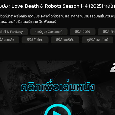
่องย่อ : Love, Death & Robots Season 1-4 (2025) กลไก หั
ีชีวิตที่น่าสะพรึงกลัว ความประหลาดใจที่ชั่วร้าย และตลกร้ายมาบรรจบกันในกวีนิพ
ำเสนอโดยทิม มิลเลอร์และเดวิด ฟินเชอร์
ci-Fi & Fantasy
การ์ตูน (Cartoon)
ซีรีส์ 2019
ซีรีส์ F
รี่ส์จบแล้ว
ซีรีส์ซับไทย
ซีรี่ส์อเมริกัน
ดูซีรี่ส์ออนไลน์