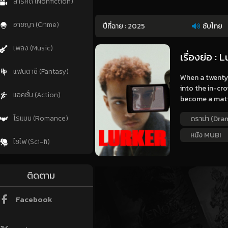
สารคดี (Nonfiction)
อาชญา (Crime)
ปีที่ฉาย :
2025
ซับไทย
เพลง (Music)
เรื่องย่อ : 
แฟนตาซี (Fantasy)
When a twenty-
into the in-cr
แอคชั่น (Action)
become a matte
โรแมน (Romance)
ดราม่า (Dra
หนัง MUBI
ไซไฟ (Sci-fi)
ติดตาม
Facebook