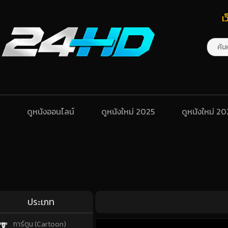
เ
ดูหนังออนไลน์
ดูหนังใหม่ 2025
ดูหนังใหม่ 2
ประเภท
การ์ตูน (Cartoon)