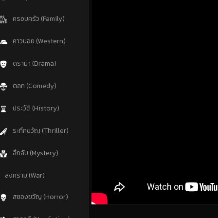
ครอบครัว (Family)
คาวบอย (Western)
ดราม่า (Drama)
ตลก (Comedy)
ประวัติ (History)
ระทึกขวัญ (Thriller)
ลึกลับ (Mystery)
สงคราม (War)
สยองขวัญ (Horror)