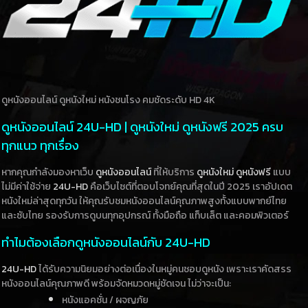
ดูหนังออนไลน์ ดูหนังใหม่ หนังชนโรง คมชัดระดับ HD 4K
ดูหนังออนไลน์ 24U-HD | ดูหนังใหม่ ดูหนังฟรี 2025 ครบ
ทุกแนว ทุกเรื่อง
หากคุณกำลังมองหาเว็บ
ดูหนังออนไลน์
ที่ให้บริการ
ดูหนังใหม่
ดูหนังฟรี
แบบ
ไม่มีค่าใช้จ่าย
24U-HD
คือเว็บไซต์ที่ตอบโจทย์คุณที่สุดในปี 2025 เราอัปเดต
หนังใหม่ล่าสุดทุกวัน ให้คุณรับชมหนังออนไลน์คุณภาพสูงทั้งแบบพากย์ไทย
และซับไทย รองรับการดูบนทุกอุปกรณ์ ทั้งมือถือ แท็บเล็ต และคอมพิวเตอร์
ทำไมต้องเลือกดูหนังออนไลน์กับ 24U-HD
24U-HD
ได้รับความนิยมอย่างต่อเนื่องในหมู่คนชอบดูหนัง เพราะเราคัดสรร
หนังออนไลน์คุณภาพดี พร้อมจัดหมวดหมู่ชัดเจน ไม่ว่าจะเป็น:
หนังแอคชั่น / ผจญภัย