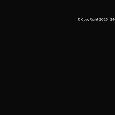
© CopyRight 2025 | 24u-h