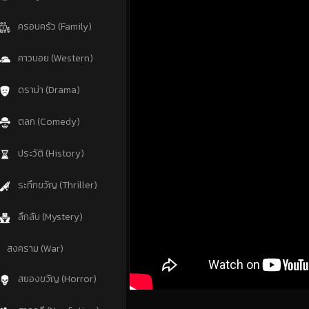
ครอบครัว (Family)
คาวบอย (Western)
ดราม่า (Drama)
ตลก (Comedy)
ประวัติ (History)
ระทึกขวัญ (Thriller)
ลึกลับ (Mystery)
สงคราม (War)
สยองขวัญ (Horror)