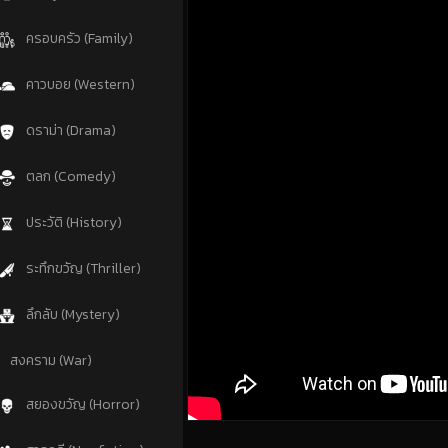
ครอบครัว (Family)
คาวบอย (Western)
ดราม่า (Drama)
ตลก (Comedy)
ประวัติ (History)
ระทึกขวัญ (Thriller)
ลึกลับ (Mystery)
สงคราม (War)
สยองขวัญ (Horror)