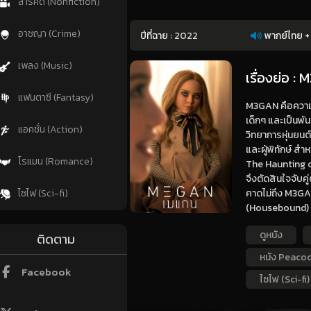
สารคดี (Nonfiction)
อาชญา (Crime)
ปีที่ฉาย :
2022
พากย์ไทย +
เพลง (Music)
เรื่องย่อ :
แฟนตาซี (Fantasy)
M3GAN คือความอัศ
เด็กๆ และเป็นพั
แอคชั่น (Action)
วิทยาการหุ่นยนต์
และผู้พิทักษ์ สำ
โรแมน (Romance)
The Haunting of
จึงตัดสินใจจับค
คาดไม่ถึง M3GAN
ไซไฟ (Sci-fi)
(Housebound) เ
ดูหนัง
ติดตาม
หนัง Peaco
Facebook
ไซไฟ (Sci-fi)